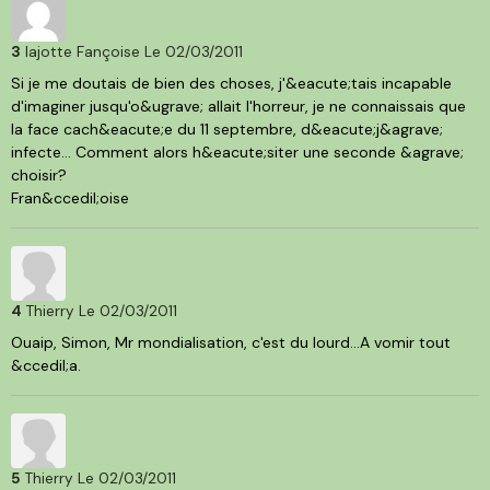
3
lajotte Fançoise
Le 02/03/2011
Si je me doutais de bien des choses, j'&eacute;tais incapable
d'imaginer jusqu'o&ugrave; allait l'horreur, je ne connaissais que
la face cach&eacute;e du 11 septembre, d&eacute;j&agrave;
infecte... Comment alors h&eacute;siter une seconde &agrave;
choisir?
Fran&ccedil;oise
4
Thierry
Le 02/03/2011
Ouaip, Simon, Mr mondialisation, c'est du lourd...A vomir tout
&ccedil;a.
5
Thierry
Le 02/03/2011