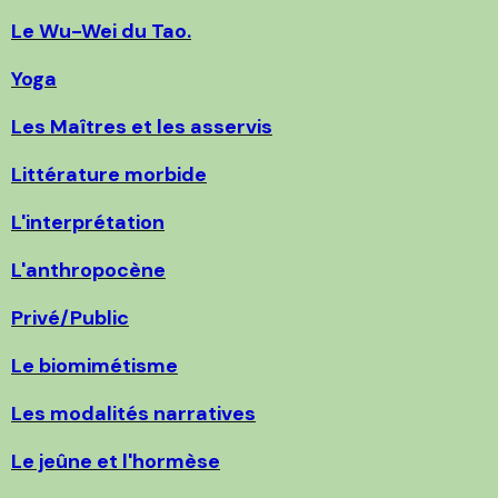
Le Wu-Wei du Tao.
Yoga
Les Maîtres et les asservis
Littérature morbide
L'interprétation
L'anthropocène
Privé/Public
Le biomimétisme
Les modalités narratives
Le jeûne et l'hormèse