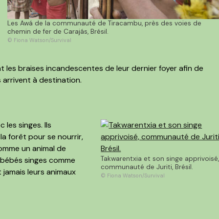
Les Awá de la communauté de Tiracambu, près des voies de
chemin de fer de Carajás, Brésil.
© Fiona Watson/Survival
t les braises incandescentes de leur dernier foyer afin de
 arrivent à destination.
 les singes. Ils
a forêt pour se nourrir,
 comme un animal de
Takwarentxia et son singe apprivoisé
s bébés singes comme
communauté de Juriti, Brésil.
 jamais leurs animaux
© Fiona Watson/Survival