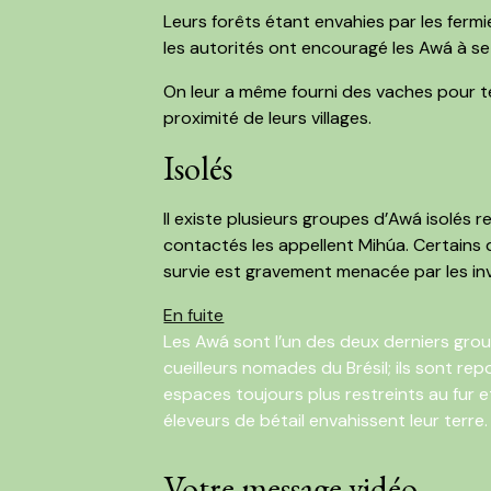
Leurs forêts étant envahies par les fermi
les autorités ont encouragé les Awá à se l
On leur a même fourni des vaches pour te
proximité de leurs villages.
Isolés
Il existe plusieurs groupes d’Awá isolés
contactés les appellent Mihúa. Certains 
survie est gravement menacée par les in
En fuite
Les Awá sont l’un des deux derniers gro
cueilleurs nomades du Brésil; ils sont r
espaces toujours plus restreints au fur 
éleveurs de bétail envahissent leur terre.
Votre message vidéo