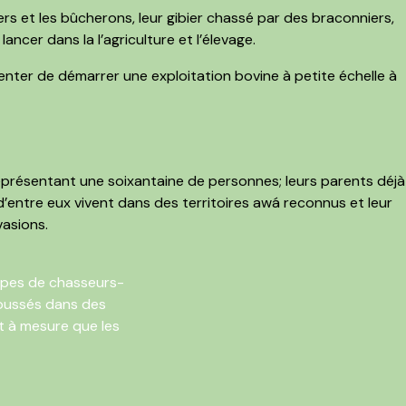
ers et les bûcherons, leur gibier chassé par des braconniers,
ancer dans la l’agriculture et l’élevage.
nter de démarrer une exploitation bovine à petite échelle à
 représentant une soixantaine de personnes; leurs parents déjà
d’entre eux vivent dans des territoires awá reconnus et leur
vasions.
upes de chasseurs-
epoussés dans des
et à mesure que les