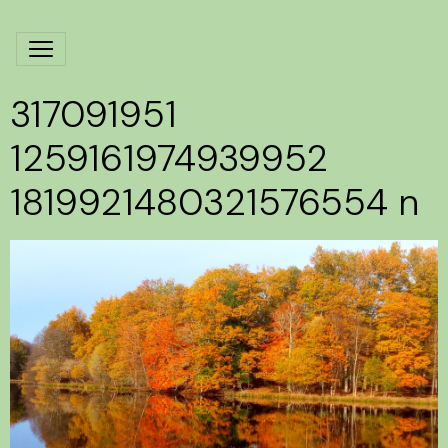
317091951
1259161974939952
1819921480321576554 n