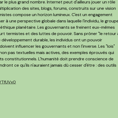
ar le plus grand nombre. Internet peut d'ailleurs jouer un rôle
iplication des sites, blogs, forums, construits sur une vision
anistes compose un horizon lumineux. C'est un engagement
r à une perspective globale dans laquelle l'individu, le groupe
e éthique planétaire. Les gouvernants se freinent eux-mêmes
 termistes et des luttes de pouvoir. Sans prôner "le retour 
le développement durable, les individus ont un pouvoir
 doivent influencer les gouvernants et non l'inverse. Les "lois"
s non pas textuelles mais actives, des exemples éprouvés qui
s constitutionnels. L'humanité doit prendre conscience de
dront ce qu'ils n'auraient jamais dû cesser d'être : des outils
KYTfUVx0