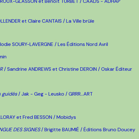
le ROUX-GLASSON et Benoît TURBET / CAADS - ADHAP
LENDER et Claire CANTAIS / La Ville brûle
́lodie SOURY-LAVERGNE / Les Éditions Nord Avril
min
ER
/ Sandrine ANDREWS et Christine DEROIN / Oskar Éditeur
 guidés
/ Jak - Geg - Leusko / GRRR...ART
SILLORAY et Fred BESSON / Mobidys
ANGUE DES SIGNES
/ Brigitte BAUMIÉ / Éditions Bruno Doucey