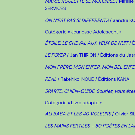
MAMIE ROULETTE SE MOTORISE
/ Mireil
SERVICES
ON N’EST PAS SI DIFFÉRENTS
/ Sandra KOL
Catégorie « Jeunesse Adolescent »
ÉTOILE, LE CHEVAL AUX YEUX DE NUIT
/ E
LE FOYER
/ Jan THIRION / Éditions du Jas
MON FRÈRE, MON ENFER, MON BEL ENF
REAL
/ Takehiko INOUE / Éditions KANA
SPARTE, CHIEN-GUIDE. Souriez, vous êtes
Catégorie « Livre adapté »
ALI BABA ET LES 40 VOLEURS
/ Olivier 
LES MAINS FERTILES - 50 POÈTES EN L