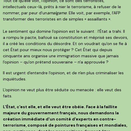
Tout ce qu'elle voit, l'opinion, ce sont des terroristes,
intellectuels ceux-là, prêts à nier le terrorisme, à refuser de le
nommer, par peur d'un
amalgame
. Elle voit, par exemple, l'AFP
transformer des terroristes en de simples « assaillants ».
Le sentiment qui domine l'opinion est le suivant : l'État a trahi. Il
a rompu le pacte, bafoué sa constitution et méprisé ses devoirs,
il a créé les conditions du désordre. Et on voudrait qu'on se fie à
cet État pour mieux nous protéger ? Cet État qui depuis
cinquante ans organise une immigration massive que jamais
l'opinion – qu'on prétend souveraine – n'a approuvée ?
Il est urgent d'entendre l'opinion, et de n'en plus criminaliser les
inquiétudes.
L'opinion ne veut plus être séduite ou menacée : elle veut des
faits.
L'État, c'est elle, et elle veut être obéie. Face à la faillite
majeure du gouvernement français, nous demandons la
création immédiate d'un comité d'experts en contre-
terrorisme, composé de pointures françaises et mondiales,