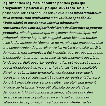
légitimer des régimes instaurés par des gens qui
craignaient le pouvoir du peuple
.
Aux États-Unis
, le
philosophe Takis Fotopoulos relève que
«
Les pères fondateurs
de la constitution américaine n’en voulaient pas (fin du
XVIII
e
siècle) et ont donc inventé la démocratie
représentative. Leur objectif réel était de dissoudre le pouvoir
populaire
, afin de garantir que le système démocratique, qui
prétendait répartir le pouvoir à égalité, serait bien compatible
avec la dynamique de l’économie de marché, qui provoquait déjà
une concentration du pouvoir entre les mains d’une élite. […] Si la
démocratie représentative a été inventée, ce n’est pas parce que
la population était trop nombreuse. Le raisonnement des pères
fondateurs n’était pas : “La représentation est nécessaire parce
que la république à un vaste territoire” mais “Il est souhaitable
d’avoir une république territorialement étendue pour que la
représentation soit inévitable”. La notion de représentation […] a
donc été imaginée pour servir de filtre : elle était exactement
l’inverse de l’Iségoria, l’impératif d’égalité de parole de la
démocratie. […] Ainsi comprise, la démocratie cessait d’être
l’exercice du pouvoir politique : on en faisait au contraire
l’abandon de ce pouvoir, qui se trouvait transférée, via les