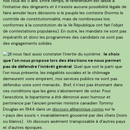
fois tous les 5 ans. Entre temps, le référendum est laissé à
l’initiative des dirigeants et il n’existe aucune possibilité légale de
faire annuler leurs décisions si le peuple les conteste (hormis le
contrôle de constitutionnalité, mais de nombreuses lois
conformes à la constitution de la V
e
République ont fait l’objet
de contestations populaires). En outre, les mandats ne sont pas
impératifs et donc les programmes des candidats ne sont pas
des engagements solides.
Il nous faut aussi constater l’inertie du système :
le choix
que l’on nous propose lors des élections ne nous permet
pas de défendre l’intérêt général
. Quel que soit le parti que
l’on nous présente, les inégalités sociales et le chômage
demeurent voire empirent, nos services publics ne sont pas
défendus voire sont menacés... Bref, il n’est pas étonnant dans
ces conditions que les gens s’abstiennent de voter. Pour
l’anecdote, le bipartisme a été dénoncé avec humour et
pertinence par l’ancien premier ministre canadien Tommy
Douglas en 1944 dans un
discours allégorique connu
sur le
« pays des souris », invariablement gouverné par des chats (noirs
ou blancs)... Un discours aisément transposable à d’autres pays
et d’autres époques...