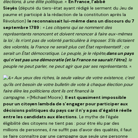
élections, à une élite politique. »
.
En France, l’abbé
Sieyès
(député du tiers-état ayant rédigé le serment du Jeu de
paume et participé à la rédaction de la constitution après la
Révolution)
le reconnaissait lui-même dans un discours du 7
septembre 1789 :
« Les citoyens qui se nomment des
représentants renoncent et doivent renoncer à faire eux-mêmes
la loi ; ils n’ont pas de volonté particulière à imposer. S’ils dictaient
des volontés, la France ne serait plus cet État représentatif ; ce
serait un État démocratique. Le peuple, je le répète,
dans un pays
qui n’est pas une démocratie (et la France ne saurait l’être)
, le
peuple ne peut parler, ne peut agir que par ses représentants. »
.
« Aux yeux des riches, la seule valeur de votre existence, c’est
qu’ils ont besoin de votre bulletin de vote à chaque élection pour
faire élire les politiciens dont ils ont financé la
campagne. »
(Michael Moore).
Il est quasiment impossible
pour un citoyen lambda de s’engager pour participer aux
décisions politiques du pays car il n’y a pas d’égalité réelle
entre les candidats aux élections.
Le mythe de l’égale
éligibilité des citoyens ne tient pas : pour être élu par des
millions de personnes, il ne suffit pas d’avoir des qualités, il faut
se faire connaître par une campagne que seule une personne