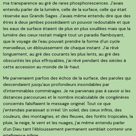
ma transparence au gré de rares phosphorescences. J’avais
entendu parler de la lumière, celle de la surface, celle qui était
réservée aux Grands Sages. J’avais même entendu dire que des
êtres à deux jambes possédaient un pouvoir redoutable et que
les eaux de surface étaient de plus en plus souillées mais que la
lumière des cieux restait malgré tout un paradis flamboyant,
que le voyage de l’eau pouvait prendre la forme d’un cycle
merveilleux, un éblouissement de chaque instant. J’ai rêvé
longuement, au gré des courants les plus lents, au gré des
obscurités les plus effroyables, j’ai rêvé pendant des siècles à
cette accession au monde de là-haut.
Me parvenaient parfois des échos de la surface, des paroles qui
descendaient jusqu’aux profondeurs insondables par
d’interminables commérages. Je ne parvenais pas à savoir si les
distances parcourues et le nombre incalculable de congénères
concernés falsifiaient le message originel. Tout ce que
j’entendais paraissait si irréel. Un soleil, des cieux infinis, des
couleurs, des montagnes, et des fleuves, des forêts tropicales, la
pluie, la neige, le vent et les nuages, j’ai même entendu parler
d’un Dieu tant l’éblouissement permanent semblait contenir une
intelligence infinie.