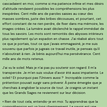
cascadaient en moi, comme si ma patience infinie et mes désirs
d’altitude rendaient possibles les compréhensions les plus
inespérées. Cent mille ans de paroles saisies au cœur des
masses sombres, juste des bribes décousues, et pourtant, cet
effort constant de ne rien perdre, de fixer dans ma mémoire, les
images créées. La lumière avait déclenché le rappel immédiat de
tous les savoirs. Les mots sont remontés des abysses intérieurs
plus rapidement qu’un espadon en chasse. J’ai réalisé alors tout
ce que je portais, tout ce que j’avais emmagasiné, je me suis
souvenu que parfois je jugeais ce travail inutile, je pensais qu’il
n’aboutirait à rien. Je bénis aujourd’hui ma persévérance. Cent
mille ans de mots retenus.
J’ai vu le soleil. Mais je n’ai pas pu soutenir son regard. Il m’a
transpercée. Je m’en suis voulue d’avoir été aussi impatiente. Le
soleil ! Et pourquoi pas l’Univers aussi ? Incroyable comme la
prétention pouvait surgir sans prévenir. À peine émergée que je
cherchais à englober la source de tout. Je craignis un instant
que les Grands Sages ne reviennent sur leur décision.
« Rien de tout cela, entendis-je en moi. Tu apprendras que la
compréhension est un long cheminement. Le savoir est une