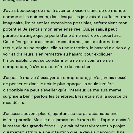
J’avais beaucoup de mal à avoir une vision claire de ce monde,
comme si les noirceurs, dans lesquelles je vivais, étouffaient mon
imaginaire, limitaient les extensions possibles, enfermaient mon
potentiel. Je sentais mon âme enserrée. Oui, je sais, il peut
paraître étrange que je parle d’une âme insérée et pourtant…
Cette énergie qui assemble mes atomes, cette information
reçue, elle a une origine, elle a une intention, le hasard n’a rien à y
voir et d’ailleurs, s’en remettre au hasard pour expliquer
l’impensable, c’est se condamner à ne rien voir, à ne rien
comprendre, à s’interdire même de chercher.
J’ai passé ma vie à essayer de comprendre, je n’ai jamais cessé
de penser et dans le noir le plus opaque, la seule lumière
disponible ne peut s’éveiller qu’à l’intérieur. Je me suis même
surprise à bénir parfois les ténèbres. Elles étaient à la source de
mes désirs.
J’ai aussi souvent pleuré, ajoutant au corps océanique une
infime parcelle. Mais je n’ai jamais renié mon rôle. J’appartenais à
la masse des grands fonds. Il y avait nécessairement un projet
qui m’était attribué, une intention que je devais découvrir. Il ne