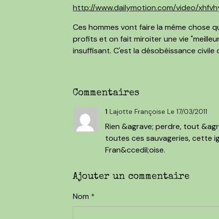
http://www.dailymotion.com/video/xhf
Ces hommes vont faire la même chose que
profits et on fait miroiter une vie "meilleu
insuffisant. C'est la désobéissance civile 
Commentaires
1
Lajotte Françoise
Le 17/03/2011
Rien &agrave; perdre, tout &agr
toutes ces sauvageries, cette i
Fran&ccedil;oise.
Ajouter un commentaire
Nom