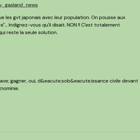
vhy_gasland_news
 les gvt japonais avec leur population. On pousse aux
re"... Indignez-vous qu'il disait. NON !! C'est totalement
qui reste la seule solution.
ave; gagner, oui, d&eacute;sob&eacute;issance civile devant
gnominie.