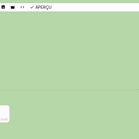
APERÇU
cha ©