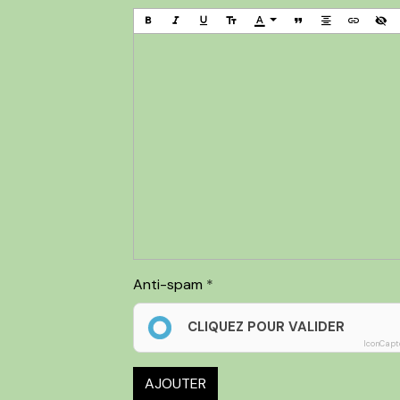
Anti-spam
CLIQUEZ POUR VALIDER
IconCapt
AJOUTER