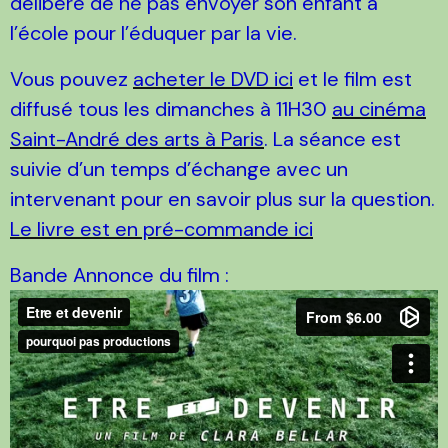
délibéré de ne pas envoyer son enfant à
l’école pour l’éduquer par la vie.
Vous pouvez
acheter le DVD ici
et le film est
diffusé tous les dimanches à 11H30
au cinéma
Saint-André des arts à Paris
. La séance est
suivie d’un temps d’échange avec un
intervenant pour en savoir plus sur la question.
Le livre est en pré-commande ici
Bande Annonce du film :