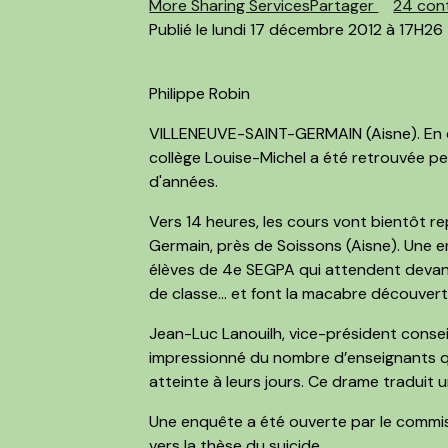
More Sharing Services
Partager
24 cont
Publié le lundi 17 décembre 2012 à 17H26
Philippe Robin
VILLENEUVE-SAINT-GERMAIN (Aisne). En d
collège Louise-Michel a été retrouvée pe
d'années.
Vers 14 heures, les cours vont bientôt r
Germain, près de Soissons (Aisne). Une en
élèves de 4e SEGPA qui attendent devant 
de classe... et font la macabre découvert
Jean-Luc Lanouilh, vice-président conseil 
impressionné du nombre d’enseignants qui
atteinte à leurs jours. Ce drame traduit 
Une enquête a été ouverte par le commiss
vers la thèse du suicide.