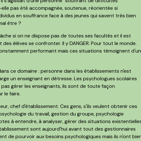
il s'agissait d'une personne "souffrant de difficultés
t-elle pas été accompagnée, soutenue, réorientée si
dividus en souffrance face à des jeunes qui savent très bien
mal être ?
âche si on ne dispose pas de toutes ses facultés et il est
t des élèves se confronter. Il y DANGER. Pour tout le monde.
e constamment performant mais ces situations témoignent d'u
dans ce domaine : personne dans les établissements n'est
rge un enseignant en détresse. Les psychologues scolaires
 pas gérer les enseignants, ils sont de toute façon
le faire.
iseur, chef d'établissement. Ces gens, s'ils veulent obtenir ces
psychologie du travail, gestion du groupe, psychologie
tes à entendre, à analyser, gérer des situations existentielle
'établissement sont aujourd'hui avant tout des gestionnaires
tent de pourvoir aux besoins psychologiques mais ils n'ont bie