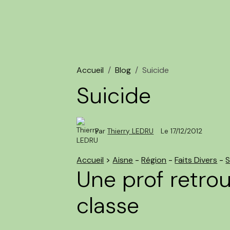
Accueil
Blog
Suicide
Suicide
Par
Thierry LEDRU
Le 17/12/2012
Accueil
>
Aisne
-
Région
-
Faits Divers
-
S
Une prof retro
classe