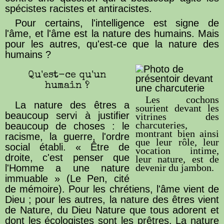
spécistes racistes et antiracistes.
Pour certains, l'intelligence est signe de
l'âme, et l'âme est la nature des humains. Mais
pour les autres, qu'est-ce que la nature des
humains ?
Qu'est-ce qu'un
humain ?
Les cochons
La nature des êtres a
sourient devant les
beaucoup servi à justifier
vitrines des
charcuteries,
beaucoup de choses : le
montrant bien ainsi
racisme, la guerre, l'ordre
que leur rôle, leur
social établi. « Être de
vocation intime,
droite, c'est penser que
leur nature, est de
devenir du jambon.
l'Homme a une nature
immuable » (Le Pen, cité
de mémoire). Pour les chrétiens, l'âme vient de
Dieu ; pour les autres, la nature des êtres vient
de Nature, du Dieu Nature que tous adorent et
dont les écologistes sont les prêtres. La nature