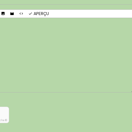
APERÇU
cha ©