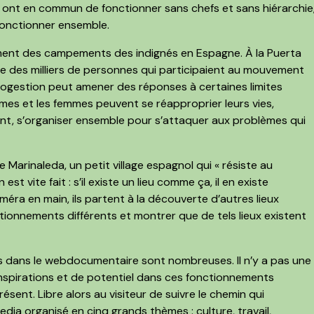
 ont en commun de fonctionner sans chefs et sans hiérarchie
fonctionner ensemble.
oment des campements des indignés en Espagne. À la Puerta
ale des milliers de personnes qui participaient au mouvement
togestion peut amener des réponses à certaines limites
mes et les femmes peuvent se réapproprier leurs vies,
ent, s’organiser ensemble pour s’attaquer aux problèmes qui
Marinaleda, un petit village espagnol qui « résiste au
 est vite fait : s’il existe un lieu comme ça, il en existe
éra en main, ils partent à la découverte d’autres lieux
ctionnements différents et montrer que de tels lieux existent
s dans le webdocumentaire sont nombreuses. Il n’y a pas une
nspirations et de potentiel dans ces fonctionnements
ent. Libre alors au visiteur de suivre le chemin qui
dia organisé en cinq grands thèmes : culture, travail,