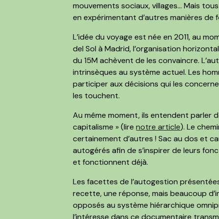
mouvements sociaux, villages… Mais tous
en expérimentant d’autres manières de 
L’idée du voyage est née en 2011, au m
del Sol à Madrid, l’organisation horizont
du 15M achèvent de les convaincre. L’au
intrinsèques au système actuel. Les hom
participer aux décisions qui les concern
les touchent.
Au même moment, ils entendent parler de 
capitalisme » (lire
notre article
). Le chemin
certainement d’autres ! Sac au dos et cam
autogérés afin de s’inspirer de leurs fon
et fonctionnent déjà.
Les facettes de l’autogestion présentée
recette, une réponse, mais beaucoup d’i
opposés au système hiérarchique omniprés
l’intéresse dans ce documentaire transme