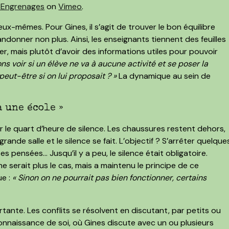
f Engrenages
on
Vimeo
.
eux-mêmes. Pour Gines, il s’agit de trouver le bon équilibre
ndonner non plus. Ainsi, les enseignants tiennent des feuilles
r, mais plutôt d’avoir des informations utiles pour pouvoir
 voir si un élève ne va à aucune activité et se poser la
 peut-être si on lui proposait ? »
La dynamique au sein de
.
à une école »
 le quart d’heure de silence. Les chaussures restent dehors,
ande salle et le silence se fait. L’objectif ? S’arrêter quelque
 pensées… Jusqu’il y a peu, le silence était obligatoire.
 serait plus le cas, mais a maintenu le principe de ce
ue :
« Sinon on ne pourrait pas bien fonctionner, certains
ortante. Les conflits se résolvent en discutant, par petits ou
connaissance de soi, où Gines discute avec un ou plusieurs