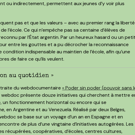
ent ou indirectement, permettent aux jeunes d’y voir plus
nquent pas et que les valeurs – avec au premier rang la liberté
ge de l’école. Ce qui n’empêche pas sa centaine d’élèves de
, reconnu par l’État argentin. Par un heureux hasard ou un peti
n jour entre les gouttes et a pu décrocher la reconnaissance
ne condition indispensable au maintien de l’école, afin qu’une
bres de faire ce qu’ils veulent.
ion au quotidien »
xtraite du webdocumentaire
« Poder sin poder (pouvoir sans l
e webdoc présente douze initiatives qui cherchent à mettre e
, un fonctionnement horizontal ou encore qui se
e, en Argentine et au Venezuela. Réalisé par deux Belges,
 webdoc se base sur un voyage d’un an en Espagne et en
rencontre de plus d’une vingtaine d’initiatives autogérées. Les
ses récupérées, coopératives, d’écoles, centres cultures,