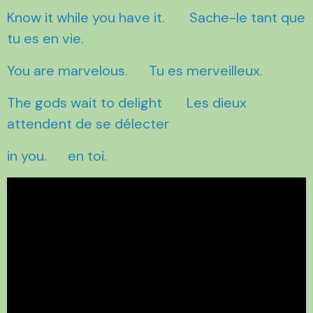
Know it while you have it. Sache-le tant que
tu es en vie.
You are marvelous. Tu es merveilleux.
The gods wait to delight Les dieux
attendent de se délecter
in you. en toi.