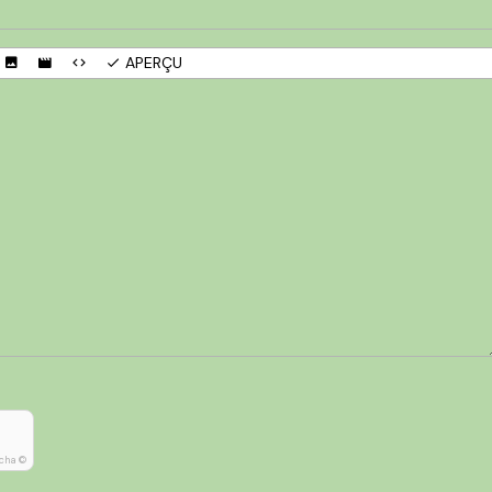
APERÇU
cha ©