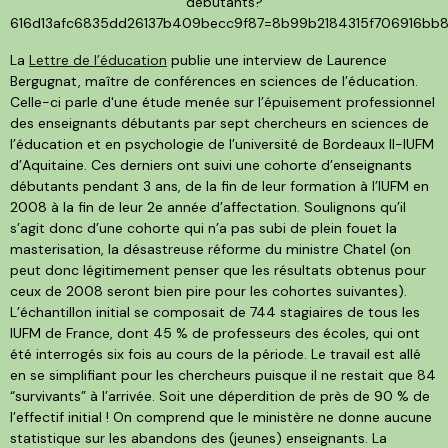
debutants?
616d13afc6835dd26137b409becc9f87=8b99b2184315f706916bb
La
Lettre de l’éducation
publie une interview de Laurence
Bergugnat, maître de conférences en sciences de l’éducation.
Celle-ci parle d'une étude menée sur l’épuisement professionnel
des enseignants débutants par sept chercheurs en sciences de
l’éducation et en psychologie de l’université de Bordeaux II-IUFM
d’Aquitaine. Ces derniers ont suivi une cohorte d’enseignants
débutants pendant 3 ans, de la fin de leur formation à l’IUFM en
2008 à la fin de leur 2e année d’affectation. Soulignons qu’il
s’agit donc d’une cohorte qui n’a pas subi de plein fouet la
masterisation, la désastreuse réforme du ministre Chatel (on
peut donc légitimement penser que les résultats obtenus pour
ceux de 2008 seront bien pire pour les cohortes suivantes).
L’échantillon initial se composait de 744 stagiaires de tous les
IUFM de France, dont 45 % de professeurs des écoles, qui ont
été interrogés six fois au cours de la période. Le travail est allé
en se simplifiant pour les chercheurs puisque il ne restait que 84
“survivants” à l’arrivée. Soit une déperdition de près de 90 % de
l’effectif initial ! On comprend que le ministère ne donne aucune
statistique sur les abandons des (jeunes) enseignants. La