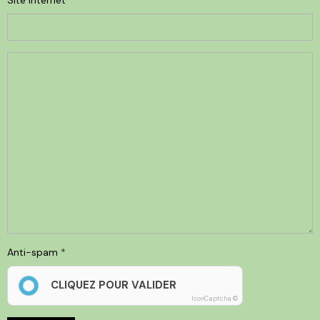
Site Internet
Anti-spam
CLIQUEZ POUR VALIDER
IconCaptcha ©