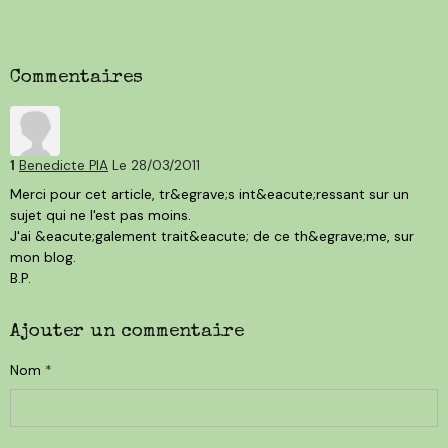
Commentaires
1
Benedicte PIA
Le 28/03/2011
Merci pour cet article, tr&egrave;s int&eacute;ressant sur un
sujet qui ne l'est pas moins.
J'ai &eacute;galement trait&eacute; de ce th&egrave;me, sur
mon blog.
B.P.
Ajouter un commentaire
Nom