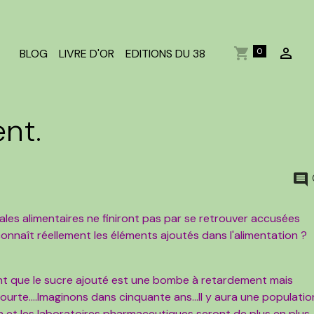
0
BLOG
LIVRE D'OR
EDITIONS DU 38
nt.
ales alimentaires ne finiront pas par se retrouver accusées
onnaît réellement les éléments ajoutés dans l'alimentation ?
nt que le sucre ajouté est une bombe à retardement mais
urte....Imaginons dans cinquante ans...Il y aura une populatio
on et les laboratoires pharmaceutiques seront de plus en plus