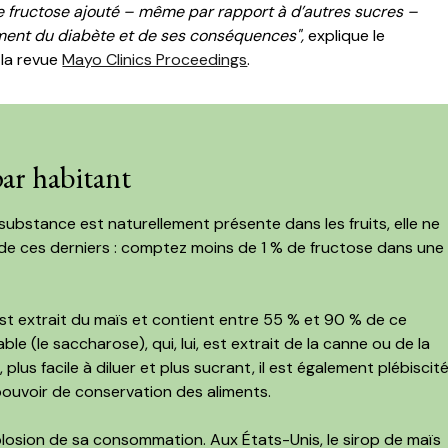
le fructose ajouté – même par rapport à d’autres sucres –
ment du diabète et de ses conséquences",
explique le
 la revue
Mayo Clinics Proceedings
.
par habitant
 substance est naturellement présente dans les fruits, elle ne
e de ces derniers : comptez moins de 1 % de fructose dans une
 est extrait du maïs et contient entre 55 % et 90 % de ce
ble (le saccharose), qui, lui, est extrait de la canne ou de la
lus facile à diluer et plus sucrant, il est également plébiscit
 pouvoir de conservation des aliments.
losion de sa consommation. Aux États-Unis, le sirop de maïs