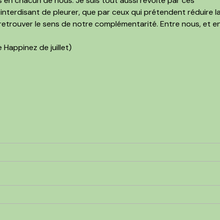
s en chacun de nous. Je suis tout aussi révolté par ces
interdisant de pleurer, que par ceux qui prétendent réduire l
ut retrouver le sens de notre complémentarité. Entre nous, et e
e Happinez de juillet)