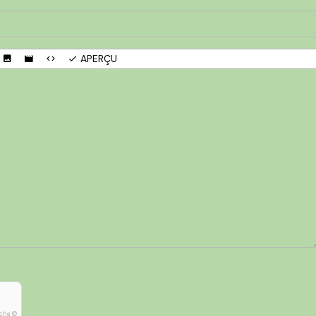
APERÇU
cha ©