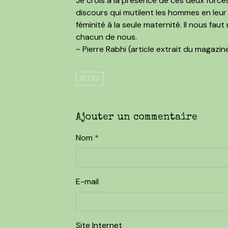
Je crois à la présence de ces deux force
discours qui mutilent les hommes en leur 
féminité à la seule maternité. Il nous fa
chacun de nous.
~ Pierre Rabhi (article extrait du magazin
BLOG
Ajouter un commentaire
Nom
E-mail
Site Internet