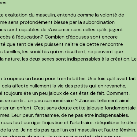
mes.
ette exaltation du masculin, entendu comme la volonté de
 Je me sens profondément blessé par la subordination
s sont capables de s’assumer sans celles qu’ils jugent
s accès à l’éducation? Combien d’épouses sont encore
é que tant de vies puissent naître de cette rencontre
es familles, les sociétés qui en résultent, ne peuvent que
a nature, les deux sexes sont indispensables à la création. Le
on troupeau un bouc pour trente bêtes. Une fois qu’il avait fait
e cela affecte nullement la vie des petits qui, en revanche,
ai toujours été un peu jaloux de cet état de fait. Comment,
as se sentir… un peu surnuméraire ? J’aurais tellement aimé
rter un enfant. C’est sans doute cette jalousie fondamentale
mes. Leur peur, fantasmée, de ne pas être indispensables.
ous faut corriger l’injustice et l’arbitraire, rééquilibrer le dési
e la vie. Je ne dis pas que l’un est masculin et l’autre féminin.