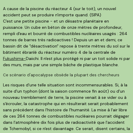
A cause de la piscine du réacteur 4 (sur le toit), un nouvel
accident peut se produire n'importe quand. (SIPA)
C'est une petite piscine - et un désastre planétaire en
puissance. Un cube en béton de onze mètres de profondeur,
rempli d'eau et bourré de combustibles nucléaires usagés : 264
tonnes de barres très radioactives ! Depuis un an et demi, ce
bassin dit de "désactivation" repose à trente mètres du sol sur le
bâtiment ébranlé du réacteur numéro 4 de la centrale de
Fukushima-
Daiichi. Il n'est plus protégé ni par un toit solide ni par
des murs, mais par une simple bâche de plastique blanche.
Ce scénario d'apocalypse obsède la plupart des chercheurs
Les risques d'une telle situation sont incommensurables. Si, à la
suite d'un typhon (dont la saison commence fin août) ou d'un
nouveau tremblement de terre, la piscine venait à se vider ou à
s'écrouler, la catastrophe qui en résulterait serait probablement
sans précédent dans l'histoire de l'humanité. La mise à l'air libre
de ces 264 tonnes de combustibles nucléaires pourrait dégager
dans l'atmosphère dix fois plus de radioactivité que l'accident
de Tchernobyl, si ce n'est davantage. Ce serait, disent certains, la