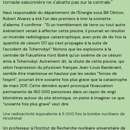
tornade saisonnière ne s'abatte pas sur la centrale."
Haut responsable du département de l'Energie sous Bill Clinton,
Robert Alvarez a été l'un des premiers à tirer la sonnette
d'alarme. Il confirme : "Si un tremblement de terre ou tout autre
événement venait à affecter cette piscine, il pourrait en résulter
un incendie radiologique catastrophique, avec près de dix fois la
quantité de césium 137 qui s'est propagée à la suite de
l'accident de Tchernobyl." Notons que les explosions à la
centrale de Fukushima n'ont libéré qu'un sixième de ce césium
émis à Tchernobyl. Autrement dit, la chute de cette piscine, qui
selon l'expression du physicien français Jean-Louis Basdevant,
semble être maintenue en hauteur par les seules "forces de
l'esprit", pourrait être soixante fois plus grave que la catastrophe
de mars 2011. Cette dernière ayant provoqué l'évacuation
permanente de 160 000 personnes dans un rayon de vingt
kilomètres autour du site atomique, on peine à imaginer ce que
"soixante fois plus grave" veut dire.
Une radioactivité équivalente à 5 000 fois la bombe nucléaire de
Hiroshima!
Un professeur à l'Institut de Recherche nucléaire universitaire de