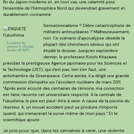
fin du Japon moderne et, en tout cas, une calamité pour
l'ensemble de l'hémisphère Nord qui deviendrait gravement et
durablement contaminé.
Sensationnalisme ? Délire catastrophiste de
militants antinucléaires ? Malheureusement,
non. Ce scénario d'apocalypse obsède la
La piscine du
plupart des chercheurs sérieux qui ont
réacteur 4. (Noriaki
étudié le dossier. Jusqu'en septembre
Sazaki-AP-AFP)
dernier, le professeur Koichi Kitazawa
présidait la prestigieuse Agence japonaise pour les Sciences et
la Technologie (JST), qui n'est pas, loin s'en faut, une
antichambre de Greenpeace. Cette année, il a dirigé une grande
commission d'enquête sur l'accident nucléaire de mars 2011.
"Après avoir écouté des centaines de témoins, ma conviction
est faite, raconte cet universitaire respecté. A la centrale de
Fukushima, le pire est peut-être à venir. A cause de la piscine du
réacteur 4, un nouvel accident peut se produire n'importe
quand, qui menacerait la survie même de mon pays." Et le
scientifique ajoute :
Je prie pour que, dans les semaines à venir, une violente