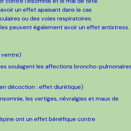
r contre l'insomnie et le mal de tête.
oir un effet apaisant dans le cas
ulaires ou des voies respiratoires.
ales peuvent également avoir un effet antistress.
 ventre)
illes soulagent les affections broncho-pulmonaire
en décoction : effet diurétique)
’insomnie, les vertiges, névralgies et maux de
bépine ont un effet bénéfique contre