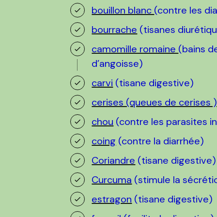
bouillon blanc
(contre les di
bourrache
(tisanes diurétiq
camomille romaine
(bains d
d’angoisse)
carvi
(tisane digestive)
cerises (queues de cerises 
chou
(contre les parasites i
coing
(contre la diarrhée)
Coriandre
(tisane digestive)
Curcuma
(stimule la sécrétio
estragon
(tisane digestive)