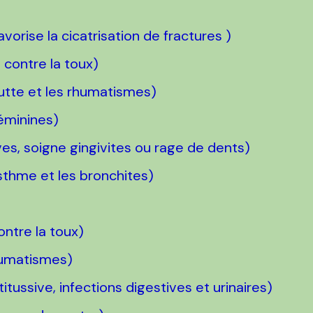
vorise la cicatrisation de fractures )
 contre la toux)
outte et les rhumatismes)
féminines)
ves, soigne gingivites ou rage de dents)
asthme et les bronchites)
ntre la toux)
humatismes)
itussive, infections digestives et urinaires)