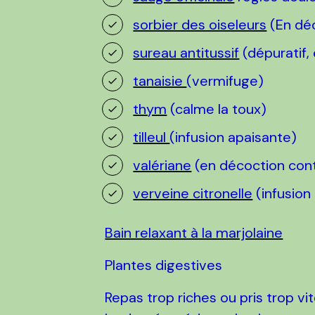
sorbier des oiseleurs
(En déc
sureau antitussif
(dépuratif,
tanaisie
(vermifuge)
thym
(calme la toux)
tilleul
(infusion apaisante)
valériane
(en décoction cont
verveine citronelle
(infusion
Bain relaxant à la marjolaine
Plantes digestives
Repas trop riches ou pris trop v