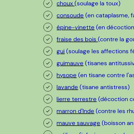
choux
(soulage la toux)
consoude
(en cataplasme, fa
épine-vinette
(en décoction
fraise des bois
(contre la g
gui
(soulage les affections 
guimauve
(tisanes antitussi
hysope
(en tisane contre l'
lavande
(tisane antistress)
lierre terrestre
(décoction co
marron
d'Inde
(contre les r
mauve sauvage
(boisson ant