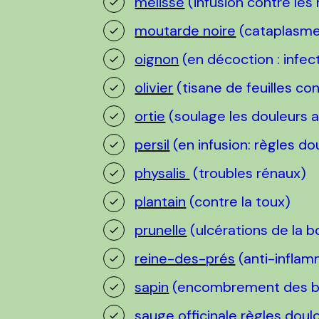
mélisse
(infusion contre les
moutarde noire
(cataplasme 
oignon
(en décoction : infec
olivier
(tisane de feuilles con
ortie
(soulage les douleurs ar
persil
(en infusion: règles d
physalis
(troubles rénaux)
plantain
(contre la toux)
prunelle
(ulcérations de la 
reine-des-prés
(anti-inflam
sapin
(encombrement des b
sauge officinale
règles doulo