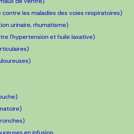
 maux de ventre)
contre les maladies des voies respiratoires)
tion urinaire, rhumatisme)
tre l'hypertension et huile laxative)
ticulaires)
ouloureuses)
bouche)
matoire)
ronches)
ureuses,en infusion