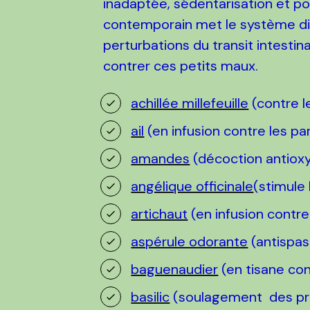
inadaptée, sédentarisation et po
contemporain met le système di
perturbations du transit intesti
contrer ces petits maux.
achillée millefeuille
(contre l
ail
(en infusion contre les pa
amandes
(décoction antioxyd
angélique officinale
(stimule 
artichaut
(en infusion contr
aspérule odorante
(antispa
baguenaudier
(en tisane con
basilic
(soulagement des pr