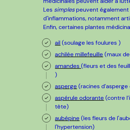
médicinales peuvent aider à lutte
Les
simples
peuvent également av
d'inflammations, notamment artic
Enfin, certaines plantes médicin
ail
(soulage les foulures )
achilée millefeuille
(maux de
amandes
(fleurs et des feu
)
asperge
(racines d’asperge 
aspérule odorante
(contre l
tête)
aubépine
(les fleurs de l'au
l'hypertension)