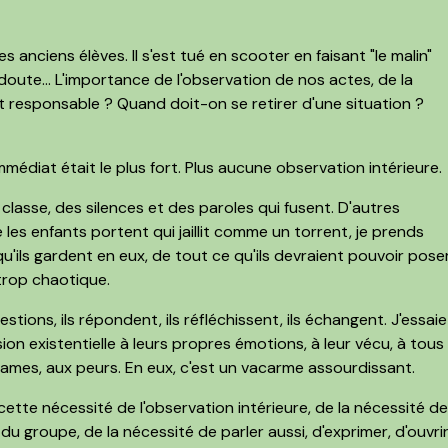
s anciens élèves. Il s'est tué en scooter en faisant "le malin"
s doute... L'importance de l'observation de nos actes, de la
 responsable ? Quand doit-on se retirer d'une situation ?
immédiat était le plus fort. Plus aucune observation intérieure.
asse, des silences et des paroles qui fusent. D'autres
e les enfants portent qui jaillit comme un torrent, je prends
u'ils gardent en eux, de tout ce qu'ils devraient pouvoir poser
 trop chaotique.
stions, ils répondent, ils réfléchissent, ils échangent. J'essaie
 existentielle à leurs propres émotions, à leur vécu, à tous
rames, aux peurs. En eux, c'est un vacarme assourdissant.
ette nécessité de l'observation intérieure, de la nécessité d
 du groupe, de la nécessité de parler aussi, d'exprimer, d'ouvri