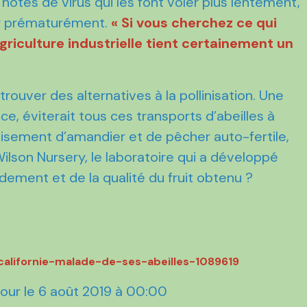
 hôtes de virus qui les font voler plus lentement,
ir prématurément.
« Si vous cherchez ce qui
agriculture industrielle tient certainement un
trouver des alternatives à la pollinisation. Une
e, éviterait tous ces transports d’abeilles à
 croisement d’amandier et de pêcher auto-fertile,
lson Nursery, le laboratoire qui a développé
ndement et de la qualité du fruit obtenu ?
californie-malade-de-ses-abeilles-1089619
à jour le 6 août 2019 à 00:00