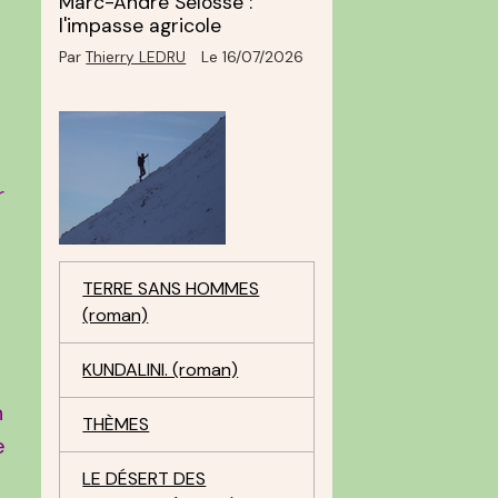
Marc-André Selosse :
l'impasse agricole
Par
Thierry LEDRU
Le 16/07/2026
r
TERRE SANS HOMMES
(roman)
KUNDALINI. (roman)
n
THÈMES
e
LE DÉSERT DES