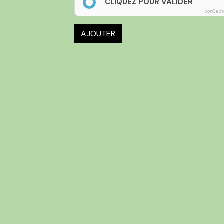
CLIQUEZ POUR VALIDER
IconCapt
AJOUTER