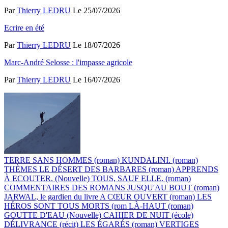
Par
Thierry LEDRU
Le 25/07/2026
Ecrire en été
Par
Thierry LEDRU
Le 18/07/2026
Marc-André Selosse : l'impasse agricole
Par
Thierry LEDRU
Le 16/07/2026
TERRE SANS HOMMES (roman)
KUNDALINI. (roman)
THÈMES
LE DÉSERT DES BARBARES (roman)
APPRENDS
À ECOUTER. (Nouvelle)
TOUS, SAUF ELLE. (roman)
COMMENTAIRES DES ROMANS
JUSQU'AU BOUT (roman)
JARWAL, le gardien du livre
A CŒUR OUVERT (roman)
LES
HÉROS SONT TOUS MORTS (rom
LÀ-HAUT (roman)
GOUTTE D'EAU (Nouvelle)
CAHIER DE NUIT (école)
DÉLIVRANCE (récit)
LES ÉGARÉS (roman)
VERTIGES