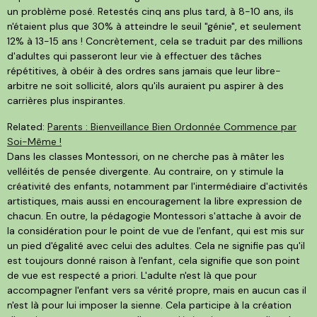
un problème posé. Retestés cinq ans plus tard, à 8-10 ans, ils
n'étaient plus que 30% à atteindre le seuil "génie", et seulement
12% à 13-15 ans ! Concrètement, cela se traduit par des millions
d'adultes qui passeront leur vie à effectuer des tâches
répétitives, à obéir à des ordres sans jamais que leur libre-
arbitre ne soit sollicité, alors qu'ils auraient pu aspirer à des
carrières plus inspirantes.
Related:
Parents : Bienveillance Bien Ordonnée Commence par
Soi-Même !
Dans les classes Montessori, on ne cherche pas à mâter les
velléités de pensée divergente. Au contraire, on y stimule la
créativité des enfants, notamment par l'intermédiaire d'activités
artistiques, mais aussi en encouragement la libre expression de
chacun. En outre, la pédagogie Montessori s'attache à avoir de
la considération pour le point de vue de l'enfant, qui est mis sur
un pied d'égalité avec celui des adultes. Cela ne signifie pas qu'il
est toujours donné raison à l'enfant, cela signifie que son point
de vue est respecté a priori. L'adulte n'est là que pour
accompagner l'enfant vers sa vérité propre, mais en aucun cas il
n'est là pour lui imposer la sienne. Cela participe à la création