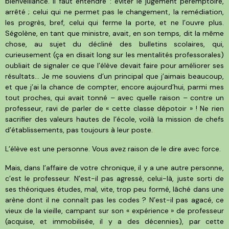
bienveillance. Il faut entendre : éviter le jugement péremptoire,
arrêté ; celui qui ne permet pas le changement, la remédiation,
les progrès, bref, celui qui ferme la porte, et ne l’ouvre plus.
Ségolène, en tant que ministre, avait, en son temps, dit la même
chose, au sujet du décliné des bulletins scolaires, qui,
curieusement (ça en disait long sur les mentalités professorales)
oubliait de signaler ce que l’élève devait faire pour améliorer ses
résultats… Je me souviens d’un principal que j’aimais beaucoup,
et que j’ai la chance de compter, encore aujourd’hui, parmi mes
tout proches, qui avait tonné – avec quelle raison – contre un
professeur, ravi de parler de « cette classe dépotoir » ! Ne rien
sacrifier des valeurs hautes de l’école, voilà la mission de chefs
d’établissements, pas toujours à leur poste.
L’élève est une personne. Vous avez raison de le dire avec force.
Mais, dans l’affaire de votre chronique, il y a une autre personne,
c’est le professeur. N’est-il pas agressé, celui-là, juste sorti de
ses théoriques études, mal, vite, trop peu formé, lâché dans une
arène dont il ne connaît pas les codes ? N’est-il pas agacé, ce
vieux de la vieille, campant sur son « expérience » de professeur
(acquise, et immobilisée, il y a des décennies), par cette