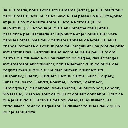
Je suis marié, nous avons trois enfants (ados), je suis instituteur
depuis mes 19 ans. Je vis en Savoie. J’ai passé un BAC litté/philo
et je suis tout de suite entré à l’école Normale (IUFM
aujourd’hui). A l’époque je vivais en Bretagne mais j’étais
passionné par l’escalade et l’alpinisme et je voulais aller vivre
dans les Alpes. Mes deux dernières années de lycée, j’ai eu la
chance immense d’avoir un prof de Français et une prof de philo
extraordinaires. J’adorais lire et écrire et peu à peu ils m’ont
permis d’avoir avec eux une relation privilégiée, des échanges
extrêmement enrichissants, non seulement d’un point de vue
cognitif mais surtout sur le plan humain. Krishnamurti,
Ouspensky, Platon, Gurdjieff, Camus, Sartre, Saint-Exupéry,
Lanza del Vasto, Gandhi, Koestler, Conrad, Steinbeck,
Heminghway, Prajnanpad, Vivekananda, Sri Aurobindo, London,
Moitessier, Arséniev, tout ce qu’ils m’ont fait connaître ! Tout ce
que je leur dois ! J’écrivais des nouvelles, ils les lisaient, les
critiquaient, m’encourageaient. Ils disaient tous les deux qu’un
jour je serai édité.