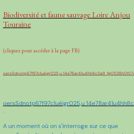
Biodiversité et faune sauvage Loire Anjou
Touraine
(cliquez pour accéder à la page FB)
oersSdnotp67f97c1uéigr025,u 14e78ar41u4hh8c3a9 :fg0538h0157
·
oersSdnotp67f97c1uéigr025,u 14e78ar41u4hh8
·
A un moment où on s'interroge sur ce que