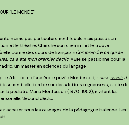
POUR "LE MONDE"
cente n'aime pas particulièrement l'école mais passe son
ion et le théâtre. Cherche son chemin… et le trouve
où elle donne des cours de français.
« Comprendre ce qui se
ues, ça a été mon premier déclic. »
Elle se passionne pour la
 Madrid, un master en sciences du langage.
rappe à la porte d'une école privée Montessori,
« sans
savoir
à
'établissement, elle tombe sur des « lettres rugueuses », sorte de
 par la pédiatre Maria Montessori (1870-1952), invitant les
sensorielle. Second déclic.
pour
acheter
tous les ouvrages de la pédagogue italienne. Les
uit.