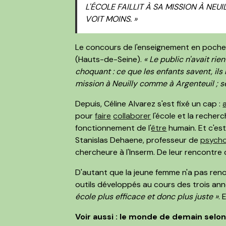
L'ÉCOLE FAILLIT À SA MISSION À NEU
VOIT MOINS. »
Le concours de l'enseignement en poche,
(Hauts-de-Seine).
« Le public n'avait rie
choquant : ce que les enfants savent, ils 
mission à Neuilly comme à Argenteuil ; se
Depuis, Céline Alvarez s'est fixé un cap :
pour
faire
collaborer
l'école et la recher
fonctionnement de l'
être
humain. Et c'es
Stanislas Dehaene, professeur de
psycho
chercheure à l'Inserm. De leur rencontre
D'autant que la jeune femme n'a pas reno
outils développés au cours des trois ann
école plus efficace et donc plus juste »
. 
Voir aussi : le monde de demain selon