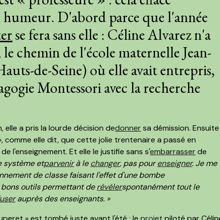
n humeur. D'abord parce que l'année
er
se fera sans elle : Céline Alvarez n'a
, le chemin de l'école maternelle Jean-
auts-de-Seine) où elle avait entrepris,
agogie Montessori avec la recherche
 elle a pris la lourde décision de
donner
sa démission. Ensuite
, comme elle dit, que cette jolie trentenaire a passé en
 de l'enseignement. Et elle le justifie sans s'
embarrasser
de
e système et
parvenir
à le
changer
, pas pour
enseigner
. Je me
nnement de classe faisant l'effet d'une bombe
 bons outils permettant de
révéler
spontanément tout le
fuser
auprès des enseignants. »
uperet » est tombé juste avant l'été : le
projet
piloté par Célin