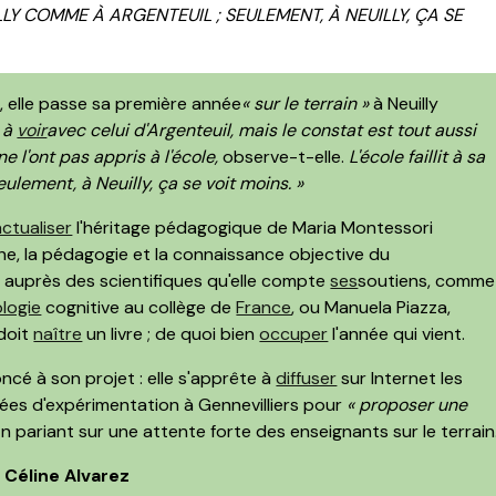
ILLY COMME À ARGENTEUIL ; SEULEMENT, À NEUILLY, ÇA SE
 elle passe sa première année
« sur le terrain »
à Neuilly
n à
voir
avec celui d'Argenteuil, mais le constat est tout aussi
ne l'ont pas appris à l'école,
observe-t-elle.
L'école faillit à sa
ulement, à Neuilly, ça se voit moins. »
actualiser
l'héritage pédagogique de Maria Montessori
che, la pédagogie et la connaissance objective du
t auprès des scientifiques qu'elle compte
ses
soutiens, comme
logie
cognitive au collège de
France
, ou Manuela Piazza,
 doit
naître
un livre ; de quoi bien
occuper
l'année qui vient.
ncé à son projet : elle s'apprête à
diffuser
sur Internet les
ées d'expérimentation à Gennevilliers pour
« proposer une
En pariant sur une attente forte des enseignants sur le terrain
 Céline Alvarez