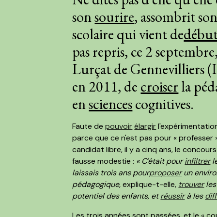
son
sourire
, assombrit so
scolaire qui vient de
début
pas repris, ce 2 septembre
Lurçat de Gennevilliers (H
en 2011, de
croiser
la péd
en
sciences
cognitives.
Faute de
pouvoir
élargir
l'expérimentation,
parce que ce n'est pas pour « professer »
candidat libre, il y a cinq ans, le concours
fausse modestie :
« C'était pour
infiltrer
l
laissais trois ans pour
proposer
un enviro
pédagogique,
explique-t-elle,
trouver
les
potentiel des enfants, et
réussir
à les
dif
Les trois années sont passées, et le « co