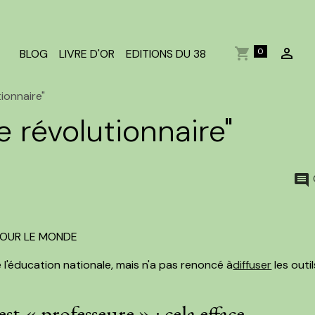
0
BLOG
LIVRE D'OR
EDITIONS DU 38
tionnaire"
e révolutionnaire"
 POUR LE MONDE
l'éducation nationale, mais n'a pas renoncé à
diffuser
les outil
est « professeure » : cela efface