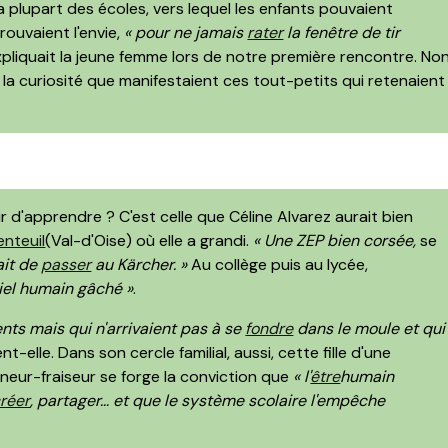
a plupart des écoles, vers lequel les enfants pouvaient
ouvaient l'envie,
« pour ne jamais
rater
la fenêtre de tir
xpliquait la jeune femme lors de notre première rencontre. Non
ie, la curiosité que manifestaient ces tout-petits qui retenaient
ir d'apprendre ? C'est celle que Céline Alvarez aurait bien
enteuil
(Val-d'Oise) où elle a grandi.
« Une ZEP bien corsée,
se
ait de
passer
au Kärcher. »
Au collège puis au lycée,
iel humain gâché »
.
ents mais qui n'arrivaient pas à se
fondre
dans le moule et qui
ent-elle. Dans son cercle familial, aussi, cette fille d'une
neur-fraiseur se forge la conviction que
« l'
être
humain
réer
, partager… et que le système scolaire l'empêche