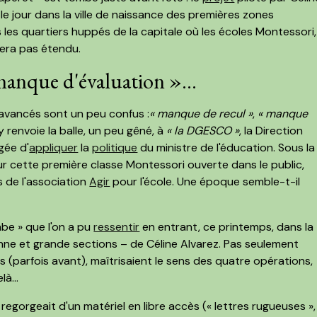
u le jour dans la ville de naissance des premières zones
s les quartiers huppés de la capitale où les écoles Montessori,
 sera pas étendu.
anque d'évaluation »...
 avancés sont un peu confus :
« manque de recul »
,
« manque
y renvoie la balle, un peu gêné, à
« la DGESCO »
, la Direction
gée d'
appliquer
la
politique
du ministre de l'éducation. Sous la
our cette première classe Montessori ouverte dans le public,
s de l'association
Agir
pour l'école. Une époque semble-t-il
mbe » que l'on a pu
ressentir
en entrant, ce printemps, dans la
nne et grande sections – de Céline Alvarez. Pas seulement
s (parfois avant), maîtrisaient le sens des quatre opérations,
elà…
regorgeait d'un matériel en libre accès (« lettres rugueuses »,