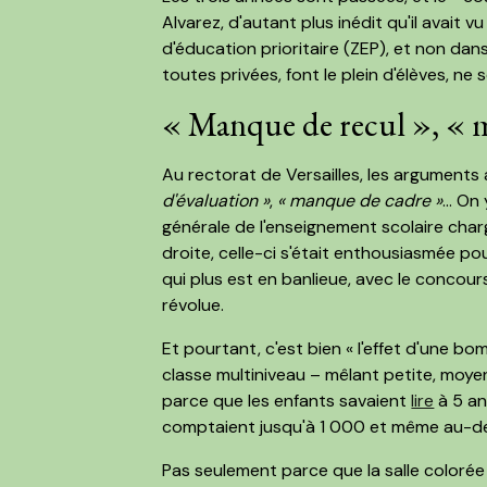
Alvarez, d'autant plus inédit qu'il avait v
d'éducation prioritaire (ZEP), et non dan
toutes privées, font le plein d'élèves, ne
« Manque de recul », « m
Au rectorat de Versailles, les arguments
d'évaluation »
,
« manque de cadre »
… On 
générale de l'enseignement scolaire char
droite, celle-ci s'était enthousiasmée p
qui plus est en banlieue, avec le concour
révolue.
Et pourtant, c'est bien « l'effet d'une bo
classe multiniveau – mêlant petite, moye
parce que les enfants savaient
lire
à 5 an
comptaient jusqu'à 1 000 et même au-d
Pas seulement parce que la salle colorée 