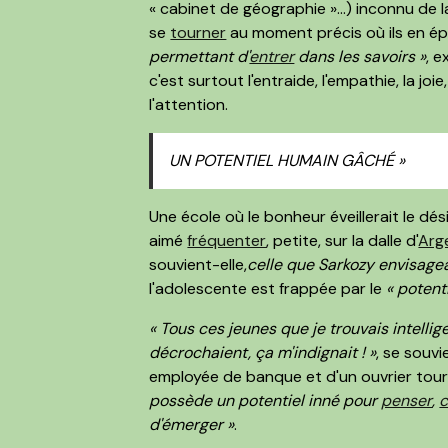
« cabinet de géographie »…) inconnu de l
se
tourner
au moment précis où ils en épr
permettant d'
entrer
dans les savoirs »
, e
c'est surtout l'entraide, l'empathie, la jo
l'attention.
UN POTENTIEL HUMAIN GÂCHÉ »
Une école où le bonheur éveillerait le dés
aimé
fréquenter
, petite, sur la dalle d'
Arg
souvient-elle,
celle que Sarkozy envisage
l'adolescente est frappée par le
« potent
« Tous ces jeunes que je trouvais intellig
décrochaient, ça m'indignait ! »
, se souvi
employée de banque et d'un ouvrier tour
possède un potentiel inné pour
penser
,
c
d'émerger »
.