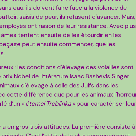
ans eau, ils doivent faire face à la violence de
ttoir, saisis de peur, ils refusent d’avancer. Mais,
 employés ont raison de leur résistance. Avec plu
âmes tentent ensuite de les étourdir en les
dépeçage peut ensuite commencer, que les
s.
eux : les conditions d’élevage des volailles sont
e prix Nobel de littérature Isaac Bashevis Singer
nimaux d’élevage à celle des Juifs dans les
c cette différence que pour les animaux l’horreu
arlé d’un
« éternel Treblinka »
pour caractériser leu
y a en gros trois attitudes. La première consiste à
e animale. C’est l’attitude la plus communément