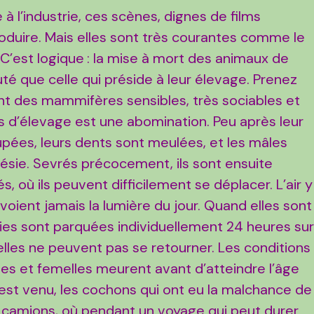
à l’industrie, ces scènes, dignes de films
roduire. Mais elles sont très courantes comme le
. C’est logique : la mise à mort des animaux de
té que celle qui préside à leur élevage. Prenez
nt des mammifères sensibles, très sociables et
ns d’élevage est une abomination. Peu après leur
pées, leurs dents sont meulées, et les mâles
hésie. Sevrés précocement, ils sont ensuite
 où ils peuvent difficilement se déplacer. L’air y
 voient jamais la lumière du jour. Quand elles sont
uies sont parquées individuellement 24 heures su
lles ne peuvent pas se retourner. Les conditions
es et femelles meurent avant d’atteindre l’âge
est venu, les cochons qui ont eu la malchance de
 camions, où pendant un voyage qui peut durer