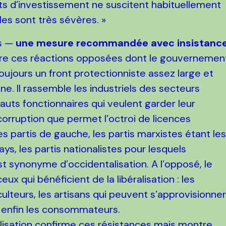
ts d’investissement ne suscitent habituellement
es sont très sévères. »
es —
une mesure recommandée avec insistanc
tre ces réactions opposées dont le gouvernemen
e toujours un front protectionniste assez large et
e. Il rassemble les industriels des secteurs
 hauts fonctionnaires qui veulent garder leur
corruption que permet l’octroi de licences
les partis de gauche, les partis marxistes étant le
ys, les partis nationalistes pour lesquels
st synonyme d’occidentalisation. A l’opposé, le
 qui bénéficient de la libéralisation : les
iculteurs, les artisans qui peuvent s’approvisionne
t enfin les consommateurs.
ralisation confirme ces résistances mais montre