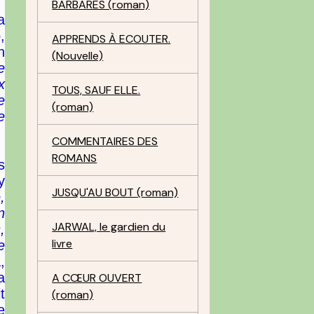
BARBARES (roman)
a
,
APPRENDS À ECOUTER.
n
(Nouvelle)
e
x
TOUS, SAUF ELLE.
e
(roman)
e
COMMENTAIRES DES
ROMANS
s
y
JUSQU'AU BOUT (roman)
,
n
JARWAL, le gardien du
,
livre
e
,
a
A CŒUR OUVERT
t
(roman)
e