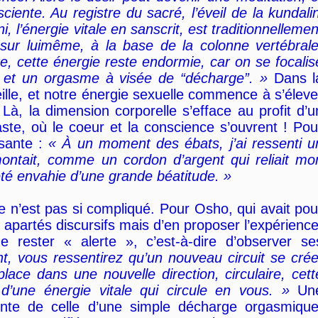
sciente. Au registre du sacré, l’éveil de la kundalin
, l’énergie vitale en sanscrit, est traditionnellemen
sur luimême, à la base de la colonne vertébrale
re, cette énergie reste endormie, car on se focalis
, et un orgasme à visée de “décharge”. »
Dans l
eille, et notre énergie sexuelle commence à s’éleve
 Là, la dimension corporelle s’efface au profit d’u
te, où le coeur et la conscience s’ouvrent ! Pou
rsante :
« À un moment des ébats, j’ai ressenti u
montait, comme un cordon d’argent qui reliait mo
 été envahie d’une grande béatitude. »
re n’est pas si compliqué. Pour Osho, qui avait pou
 apartés discursifs mais d’en proposer l’expérience
de rester « alerte », c’est-à-dire d’observer se
nt, vous ressentirez qu’un nouveau circuit se crée
place dans une nouvelle direction, circulaire, cett
d’une énergie vitale qui circule en vous. »
Un
érente de celle d’une simple décharge orgasmique