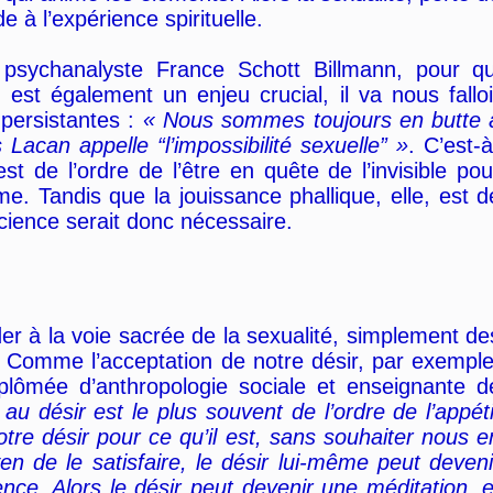
e à l’expérience spirituelle.
 psychanalyste France Schott Billmann, pour qu
 est également un enjeu crucial, il va nous falloi
persistantes :
« Nous sommes toujours en butte 
Lacan appelle “l’impossibilité sexuelle” »
. C’est-à
st de l’ordre de l’être en quête de l’invisible pou
. Tandis que la jouissance phallique, elle, est d
science serait donc nécessaire.
der à la voie sacrée de la sexualité, simplement de
 Comme l’acceptation de notre désir, par exemple
plômée d’anthropologie sociale et enseignante d
 au désir est le plus souvent de l’ordre de l’appéti
tre désir pour ce qu’il est, sans souhaiter nous e
n de le satisfaire, le désir lui-même peut deveni
nce. Alors le désir peut devenir une méditation, e