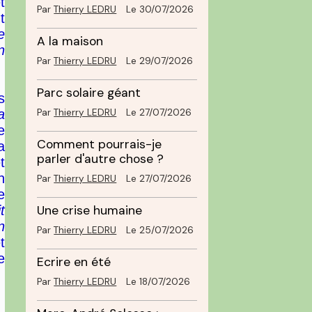
t
Par
Thierry LEDRU
Le 30/07/2026
t
e
A la maison
n
Par
Thierry LEDRU
Le 29/07/2026
Parc solaire géant
s
a
Par
Thierry LEDRU
Le 27/07/2026
e
Comment pourrais-je
a
parler d'autre chose ?
t
n
Par
Thierry LEDRU
Le 27/07/2026
e
t
Une crise humaine
n
Par
Thierry LEDRU
Le 25/07/2026
t
e
Ecrire en été
Par
Thierry LEDRU
Le 18/07/2026