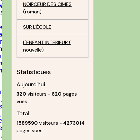
NOIRCEUR DES CIMES
i
(roman)
t
.
e
SUR L'ÉCOLE
a
r
L'ENFANT INTERIEUR (
n
nouvelle)
r
n
n
Statistiques
Aujourd'hui
r
320
visiteurs -
620
pages
,
vues
s
,
Total
e
1589590
visiteurs -
4273014
e
pages vues
,