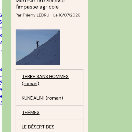
Marc-André Selosse :
l'impasse agricole
s
Par
Thierry LEDRU
Le 16/07/2026
s
t
s
e
»
,
s
-
TERRE SANS HOMMES
é
(roman)
e
e
KUNDALINI. (roman)
t
THÈMES
LE DÉSERT DES