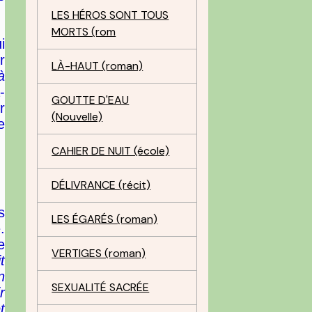
LES HÉROS SONT TOUS
MORTS (rom
i
r
LÀ-HAUT (roman)
à
-
GOUTTE D'EAU
r
(Nouvelle)
e
CAHIER DE NUIT (école)
DÉLIVRANCE (récit)
s
LES ÉGARÉS (roman)
.
e
VERTIGES (roman)
t
n
SEXUALITÉ SACRÉE
r
t