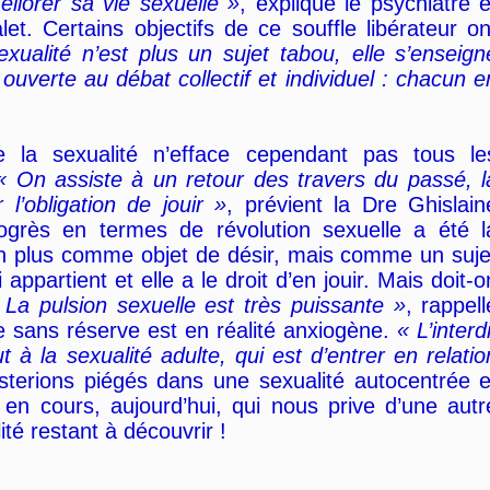
liorer sa vie sexuelle »
, explique le psychiatre e
t. Certains objectifs de ce souffle libérateur on
exualité n’est plus un sujet tabou, elle s’enseign
ouverte au débat collectif et individuel : chacun e
e la sexualité n’efface cependant pas tous le
« On assiste à un retour des travers du passé, l
l’obligation de jouir »
, prévient la Dre Ghislain
ogrès en termes de révolution sexuelle a été l
n plus comme objet de désir, mais comme un suje
 appartient et elle a le droit d’en jouir. Mais doit-o
 La pulsion sexuelle est très puissante »
, rappell
e sans réserve est en réalité anxiogène.
« L’interdi
t à la sexualité adulte, qui est d’entrer en relatio
sterions piégés dans une sexualité autocentrée e
en cours, aujourd’hui, qui nous prive d’une autr
té restant à découvrir !