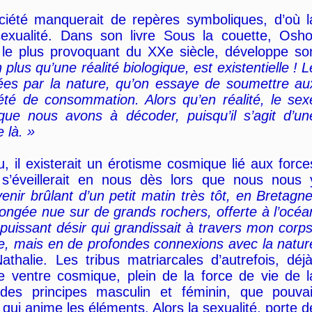
ociété manquerait de repères symboliques, d’où l
xualité. Dans son livre Sous la couette, Osho
e le plus provoquant du XXe siècle, développe so
 plus qu’une réalité biologique, est existentielle ! L
ées par la nature, qu’on essaye de soumettre au
été de consommation. Alors qu’en réalité, le sex
e nous avons à décoder, puisqu’il s’agit d’un
e là. »
u, il existerait un érotisme cosmique lié aux force
 s’éveillerait en nous dès lors que nous nous 
nir brûlant d’un petit matin très tôt, en Bretagne
longée nue sur de grands rochers, offerte à l’océa
un puissant désir qui grandissait à travers mon corps
e, mais en de profondes connexions avec la natur
athalie. Les tribus matriarcales d’autrefois, déjà
 ventre cosmique, plein de la force de vie de l
n des principes masculin et féminin, que pouvai
n qui anime les éléments. Alors la sexualité, porte d