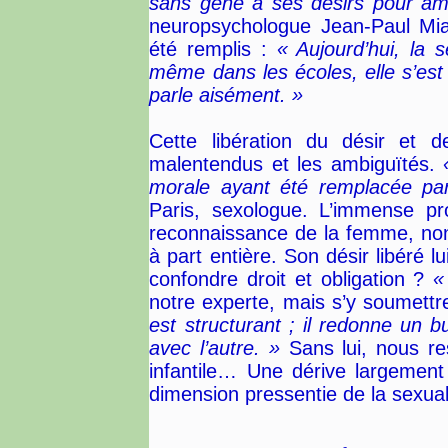
sans gêne à ses désirs pour amé
neuropsychologue Jean-Paul Miale
été remplis :
« Aujourd’hui, la s
même dans les écoles, elle s’est 
parle aisément. »
Cette libération du désir et d
malentendus et les ambiguïtés.
morale ayant été remplacée par 
Paris, sexologue. L’immense pr
reconnaissance de la femme, no
à part entière. Son désir libéré lui
confondre droit et obligation ?
«
notre experte, mais s’y soumettr
est structurant ; il redonne un bu
avec l’autre. »
Sans lui, nous re
infantile… Une dérive largement 
dimension pressentie de la sexuali