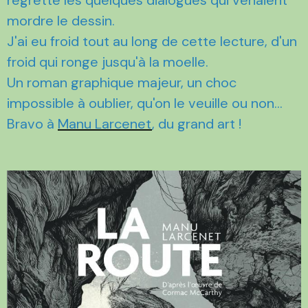
mordre le dessin.
J'ai eu froid tout au long de cette lecture, d'un
froid qui ronge jusqu'à la moelle.
Un roman graphique majeur, un choc
impossible à oublier, qu'on le veuille ou non…
Bravo à
Manu Larcenet
, du grand art !