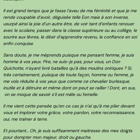
Il est grand temps que je fasse l’aveu de ma féminité et que je me
rende coupable d’avoir, déguisée telle Eon mais à son inverse,
usurpé ainsi la joie d’un autre être, de voir tant d’enfants renouer
avec le scolaire, passer dans la classe supérieure ou au collège, le
sourire aux lèvres, le désir d’apprendre revenu, la confiance en soi
enfin conquise.
Sans doute, je me méprends puisque me pensant femme, je suis
homme à vos yeux. Pire, ne suis-je pas, pour vous, un Don
Quichotte, n’ayant livré batailles qu’à des moulins oniriques ? Si,
très certainement, puisque de toute façon, homme ou femme, je
me vois réduite à vos yeux que comme ce chevalier burlesque,
inutile et à détruire et même dont on peut se railler ! Dont, en sus,
on se moque de savoir s’il est mâle ou femelle.
Il me vient cette pensée qu’en ce cas je n’ai qu’à me plier devant
vous et implorer votre grâce, votre pardon, votre reconnaissance,
oui, me traîner à terre.
Et pourtant… Oh, je suis suffisamment maitresse des mes doigts
pour dompter mon majeur, droit ou gauche.