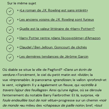
Sur le même sujet
»
«Le roman de J.K. Rowling est sans intérêt»
»
Les anciens voisins de J.K. Rowling sont furieux
»
Quelle est la valeur littéraire de «Harry Potter»?
»
Harry Potter rentre «dans l'écosystème» d'Amazon
»
Claudel / Ben Jelloun: Goncourt de clichés
»
Les dernières tendances de Jérôme Garcin
Où diable se situe la ville de Pagford?
«Dans un écrin de
verdure.»
Forcément, le ciel du petit matin est
«livide»,
la
vue
«imprenable», le
panorama
«grandiose»,
le vallon
«profond»
et
le vent,
«cinglant».
Il y a également un fleuve, qui
«scintille à
travers l'ajour des feuillages».
Ainsi qu'une église, où se déroule
l'enterrement du notable Barry Fairbrother. Et là, surprise,
«la
foule endeuillée tout de noir vêtue»
progresse sur un chemin
«noir
de monde »
au milieu des
«chapeaux de paille noirs»,
bref,
«tout