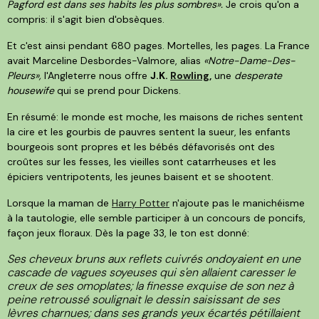
Pagford est dans ses habits les plus sombres».
Je crois qu'on a
compris: il s'agit bien d'obsèques.
Et c'est ainsi pendant 680 pages. Mortelles, les pages. La France
avait Marceline Desbordes-Valmore, alias
«Notre-Dame-Des-
Pleurs»,
l'Angleterre nous offre
J.K.
Rowling
,
une
desperate
housewife
qui se prend pour Dickens.
En résumé: le monde est moche, les maisons de riches sentent
la cire et les gourbis de pauvres sentent la sueur, les enfants
bourgeois sont propres et les bébés défavorisés ont des
croûtes sur les fesses, les vieilles sont catarrheuses et les
épiciers ventripotents, les jeunes baisent et se shootent.
Lorsque la maman de
Harry Potter
n'ajoute pas le manichéisme
à la tautologie, elle semble participer à un concours de poncifs,
façon jeux floraux. Dès la page 33, le ton est donné:
Ses cheveux bruns aux reflets cuivrés ondoyaient en une
cascade de vagues soyeuses qui s'en allaient caresser le
creux de ses omoplates; la finesse exquise de son nez à
peine retroussé soulignait le dessin saisissant de ses
lèvres charnues; dans ses grands yeux écartés pétillaient