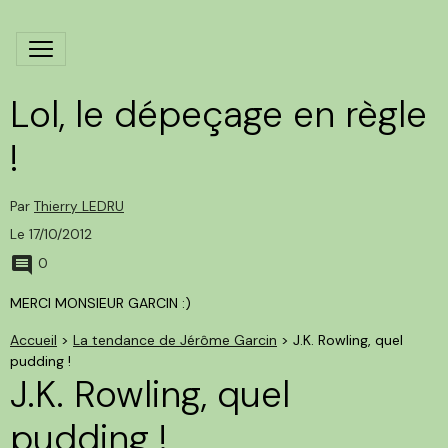
Lol, le dépeçage en règle
!
Par
Thierry LEDRU
Le 17/10/2012
0
MERCI MONSIEUR GARCIN :)
Accueil
>
La tendance de Jérôme Garcin
>
J.K. Rowling, quel
pudding !
J.K. Rowling, quel
pudding !