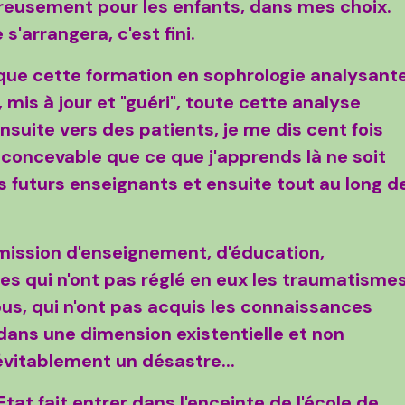
reusement pour les enfants, dans mes choix.
s'arrangera, c'est fini.
i que cette formation en sophrologie analysant
 mis à jour et "guéri", toute cette analyse
ensuite vers des patients, je me dis
cent fois
inconcevable que ce que j'apprends là ne soit
es futurs enseignants et ensuite tout au long d
 mission d'enseignement, d'éducation,
 qui n'ont pas réglé en eux les traumatisme
ous, qui n'ont pas acquis les connaissances
dans une dimension existentielle et non
évitablement un désastre...
at fait entrer dans l'enceinte de l'école de