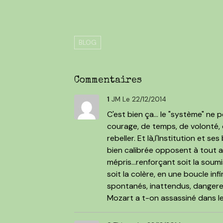
BLOG
Commentaires
1
JM
Le 22/12/2014
C'est bien ça... le "système" n
courage, de temps, de volonté, 
rebeller. Et là,l'Institution et s
bien calibrée opposent à tout a
mépris...renforçant soit la soumi
soit la colère, en une boucle in
spontanés, inattendus, dangereu
Mozart a t-on assassiné dans le 