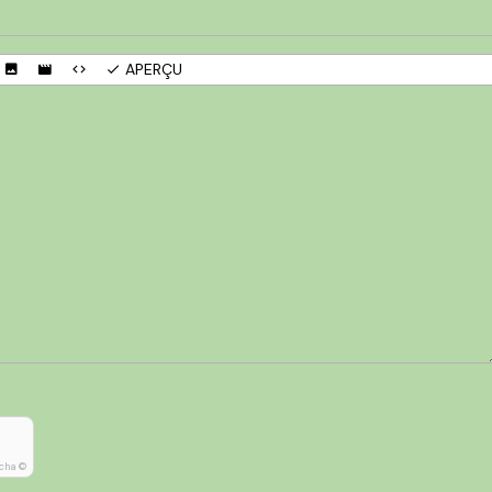
APERÇU
cha ©