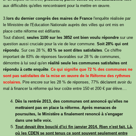
aux difficultés qu'elles rencontraient pour la mettre en œuvre.
3.
lors du dernier congrès des maires de France
l'enquête réalisée par
le Ministére de l'Education Nationale auprès des villes qui ont mis en
place cette réforme est édifiante.
Tout d'abord,
seules 1100 sur les 3852 ont bien voulu répondre
sur une
question aussi cruciale pour la vie de leur commune.
Soit 28% qui ont
répondu
. Sur ces 28 %,
83 % se sont dites satisfaites
. Ce chiffre
important de 83% de réponses favorables sur 28 % de communes,
démontre à lui seul qu'en
réalité seule les communes satisfaites ont
répondu à cette enquête
.
Ce qui signifie que 72 % des communes ne
sont pas satisfaites de la mise en œuvre de le Réforme des rythmes
scolaires.
Pire encore sur les 28 % de réponses, 77% déclarent avoir du
mal à financer la réforme qui leur coûte entre 150 et 200 € par élève....
Dès la rentrée 2013, des communes ont annoncé qu'elles ne
mettraient pas en place la réforme. Après menaces de
poursuites, le Ministère a finalement renoncé à s'engager
dans une telle voix.
Tout devait être bouclé d'ici fin janvier 2014. Rien n'est fait. Là,
où les CDEN se sont tenus ce sont souvent seulement entre