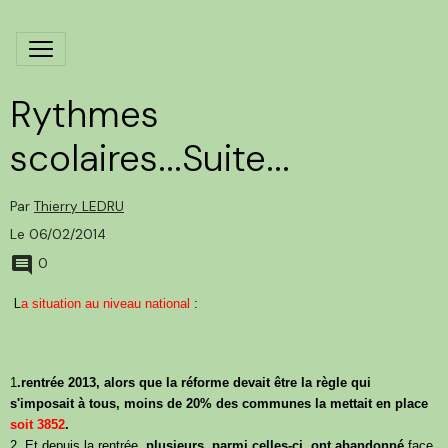
Rythmes
scolaires...Suite...
Par
Thierry LEDRU
Le 06/02/2014
0
L
a situation au niveau national
:
1
.rentrée 2013, alors que la réforme devait être la règle qui
s'imposait à tous, moins de 20% des communes la mettait en place
soit 3852
.
2. Et depuis la rentrée,
plusieurs, parmi celles-ci, ont abandonné
face