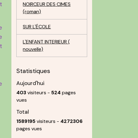
t
NOIRCEUR DES CIMES
(roman)
e
SUR L'ÉCOLE
e
L'ENFANT INTERIEUR (
t
nouvelle)
Statistiques
e
Aujourd'hui
403
visiteurs -
524
pages
vues
Total
1589195
visiteurs -
4272306
pages vues