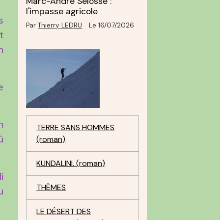
Marc-André Selosse :
l'impasse agricole
s
Par
Thierry LEDRU
Le 16/07/2026
t
n
e
n
TERRE SANS HOMMES
ù
(roman)
KUNDALINI. (roman)
i
THÈMES
u
LE DÉSERT DES