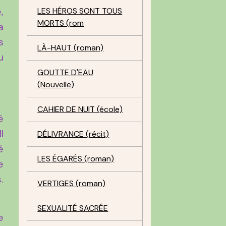
,
LES HÉROS SONT TOUS
MORTS (rom
a
s
LÀ-HAUT (roman)
u
GOUTTE D'EAU
(Nouvelle)
CAHIER DE NUIT (école)
é
l
DÉLIVRANCE (récit)
é
LES ÉGARÉS (roman)
e
.
VERTIGES (roman)
SEXUALITÉ SACRÉE
e