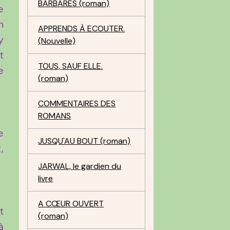
BARBARES (roman)
e
n
APPRENDS À ECOUTER.
y
(Nouvelle)
t
TOUS, SAUF ELLE.
e
(roman)
COMMENTAIRES DES
ROMANS
e
JUSQU'AU BOUT (roman)
,
JARWAL, le gardien du
livre
A CŒUR OUVERT
t
(roman)
à