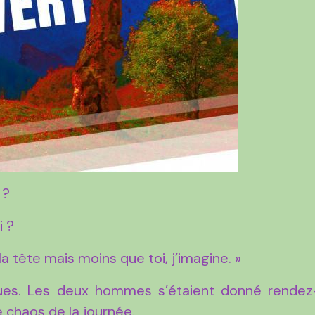
 ?
i ?
a tête mais moins que toi, j’imagine. »
ques. Les deux hommes s’étaient donné rendez
 chaos de la journée.