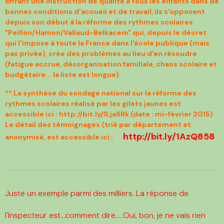
offrant une instruction de qualité à tous les enfants dans de
bonnes conditions
d'accueil et de travail, ils s'opposent
depuis son début à la réforme des rythmes scolaires
"
Peillon/Hamon/Vallaud-Belkacem" qui, depuis le décret
qui l'impose à toute la France dans l'école
publique (mais
pas privée), crée des problèmes au lieu d'en résoudre
(fatigue accrue, désorganisation
familiale, chaos scolaire et
budgétaire... la liste est longue).
** La synthèse du sondage national sur la réforme des
rythmes scolaires réalisé par les gilets jaunes est
accessible ici : http://bit.ly/1Lja6Rk (date : mi-février 2015)
Le détail des témoignages (trié par département et
http://bit.ly/1AzQ858
anonymisé, est accessible ici :
Juste un exemple parmi des milliers. La réponse de
l'Inspecteur est...comment dire.....Oui, bon, je ne vais rien