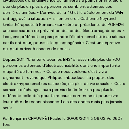
ci-dessous). Une délivrance qui arriverait à point nommé, alors
que de plus en plus de personnes semblent atteintes ces
dernières années. « L’arrivée de la 4G et le déploiement du WiFi
ont aggravé la situation », si l’on en croit Catherine Neyrand,
kinésithérapeute à Romans-sur-Isère et présidente de POEM26,
une association de prévention des ondes électromagnétiques. «
Les gens préfèrent ne pas prendre l’électrosensibiltité au sérieux
car ils ont peur, poursuit la quinquagénaire. C’est une épreuve
qui peut arriver à chacun de nous. »
Depuis 2011, “Une terre pour les EHS” a rassemblé plus de 700
personnes atteintes d’électrosensibilité, dont une importante
majorité de femmes. « Ce que nous voulons, c’est vivre
dignement, revendique Philippe Tribaudeau. La plupart des
électro-hypersensibles est isolée, n’a plus de vie sociale ». Cette
semaine d’échanges aura permis de fédérer un peu plus les
différents collectifs pour faire cause commune et poursuivre
leur quête de reconnaissance. Loin des ondes mais plus jamais
seuls.
Par Benjamin CHAUVIRÉ | Publié le 30/08/2014 à 06:02 Vu 3607
fois