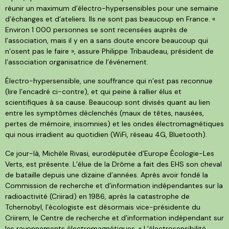
réunir un maximum d’électro-hypersensibles pour une semaine
d’échanges et d’ateliers. Ils ne sont pas beaucoup en France. «
Environ 1 000 personnes se sont recensées auprès de
l’association, mais il y en a sans doute encore beaucoup qui
n’osent pas le faire », assure Philippe Tribaudeau, président de
l’association organisatrice de l’événement.
Électro-hypersensible, une souffrance qui n’est pas reconnue
(lire l’encadré ci-contre), et qui peine à rallier élus et
scientifiques à sa cause. Beaucoup sont divisés quant au lien
entre les symptômes déclenchés (maux de têtes, nausées,
pertes de mémoire, insomnies) et les ondes électromagnétiques
qui nous irradient au quotidien (WiFi, réseau 4G, Bluetooth).
Ce jour-là, Michèle Rivasi, eurodéputée d’Europe Écologie-Les
Verts, est présente. L’élue de la Drôme a fait des EHS son cheval
de bataille depuis une dizaine d’années. Après avoir fondé la
Commission de recherche et d’information indépendantes sur la
radioactivité (Criirad) en 1986, après la catastrophe de
Tchernobyl, l’écologiste est désormais vice-présidente du
Criirem, le Centre de recherche et d’information indépendant sur
les rayonnements électromagnétiques. « L’électrosensibilité