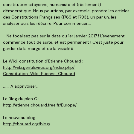
constitution citoyenne, humaniste et (réellement)
démocratique. Nous pourrions, par exemple, prendre les articles
des Constitutions Françaises (1789 et 1793), un par un, les
analyser puis les réécrire. Pour commencer....
- Ne focalisez pas sur la date du 1er janvier 2017 ! L'évènement
commence tout de suite, et est permanent ! C'est juste pour
garder de la marge et de la visibilité.
Le Wiki-constitution d'
Etienne Chouard
:
http://
wiki.gentilsvirus.org/
index.php/
Constitution_Wiki_Etienne_C
houard
....... A apprivoiser...
Le Blog du plan C :
http://
etienne.chouard.free.fr/
Europe/
Le nouveau blog :
http://chouard.org/blog/