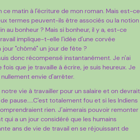
6 h ce matin à l'écriture de mon roman. Mais est-c
eux termes peuvent-ils être associés ou la notion
ein au bonheur ? Mais si bonheur, il y a, est-ce
travail implique-t-elle l'idée d'une corvée
 jour "chômé" un jour de fête ?
 je suis donc récompensé instantanément. Je n'ai
fois que je travaille à écrire, je suis heureux. Je
i nullement envie d'arrêter.
otre vie à travailler pour un salaire et on devrai
de pause.....C'est total
ement fou et si les Indiens
y comprendraient rien. J'aimerais pouvoir remonter
t qui a un jour considéré que les humains
te ans de vie de travail en se réjouissant de