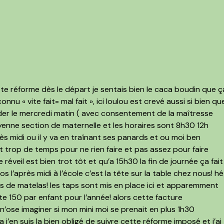
ette réforme dès le départ je sentais bien le caca boudin que ç
onnu « vite fait= mal fait », ici loulou est crevé aussi si bien qu
garder le mercredi matin ( avec consentement de la maîtresse
yenne section de maternelle et les horaires sont 8h30 12h
s midi ou il y va en traînant ses panards et ou moi ben
t trop de temps pour ne rien faire et pas assez pour faire
éveil est bien trot tôt et qu’a 15h30 la fin de journée ça fait
s l’après midi à l’école c’est la tête sur la table chez nous! hé
 de matelas! les taps sont mis en place ici et apparemment
te 150 par enfant pour l’année! alors cette facture
 n’ose imaginer si mon mini moi se prenait en plus 1h30
la j’en suis la bien obligé de suivre cette réforme imposé et j’ai