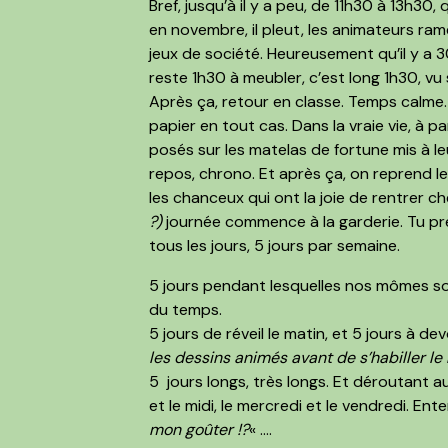
Bref, jusqu’à il y a peu, de 11h30 à 13h30,
en novembre, il pleut,
les animateurs ram
jeux de société. Heureusement qu’il y a 3
reste 1h30 à meubler, c’est long 1h30, vu s
Après ça, retour en classe. Temps calme. 
papier en tout cas. Dans la vraie vie, à pa
posés sur les matelas de fortune mis à le
repos, chrono. Et après ça, on reprend les
les chanceux qui ont la joie de rentrer c
?)
journée commence à la garderie. Tu p
tous les jours, 5 jours par semaine.
5 jours pendant lesquelles nos mômes s
du temps.
5 jours de réveil le matin, et 5 jours à de
les dessins animés avant de s’habiller l
5 jours longs, très longs. Et déroutant 
et le midi, le mercredi et le vendredi.
Enten
mon goûter !?
« ….