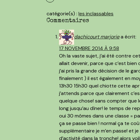
catégorie(s) :
les inclassables
Commentaires
dachicourt marjorie
a écrit:
17 NOVEMBRE 2014 À 9:58
Oh la vaste sujet, j’ai été contre c
allait devenir, parce que c’est bien c
j’ai pris la grande décision de le 
finalement ) il est également en mo
13h30 15h30 quel chiotte cette aprè
j’attends parce que clairement c’es
quelque chose! sans compter que le r
long jusqu’au dîner! le temps de repo
oui 30 mômes dans une classe = pas
ça se passe bien ! normal ça te coû
supplémentaire je m’en passe! et je
d’activité dans la tronche! alors voi