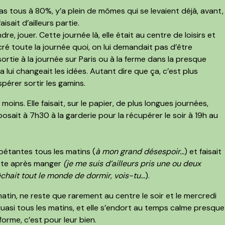
pas tous à 80%,
y’a plein de mômes qui se levaient déjà, avant,
aisait d’ailleurs partie.
dre, jouer.
Cette journée là, elle était au centre de loisirs et
récré toute la journée quoi, on lui demandait pas d’être
ortie à la journée sur Paris ou à la ferme dans la presque
 lui changeait les idées. Autant dire que ça, c’est plus
pérer sortir les gamins.
ins. Elle faisait, sur le papier, de plus longues journées,
osait à 7h30 à la garderie pour la récupérer le soir à 19h au
 pétantes tous les matins (
à mon grand désespoir…
) et faisait
este après manger
(je me suis d’ailleurs pris une ou deux
êchait tout le monde de dormir, vois-tu…
).
matin, ne reste que rarement au centre le soir et le mercredi
 quasi tous les matins
, et elle s’endort au temps calme presque
forme, c’est pour leur bien.