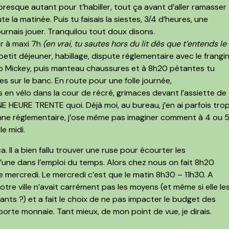
resque autant pour t’habiller, tout ça avant d’aller ramasser
 la matinée. Puis tu faisais la siestes, 3/4 d’heures, une
ournais jouer. Tranquilou tout doux disons.
ver à maxi 7h
(en vrai, tu sautes hors du lit dès que t’entends le
etit déjeuner, habillage, dispute réglementaire avec le frangi
ub Mickey, puis manteau chaussures et à 8h20 pétantes tu
ses sur le banc.
En route pour une folle journée
,
 en vélo dans la cour de récré, grimaces devant l’assiette de
NE HEURE TRENTE quoi. Déjà moi, au bureau, j’en ai parfois tro
nne réglementaire, j’ose même pas imaginer comment à 4 ou 
e midi.
 Il a bien fallu
trouver une ruse pour écourter les
d’une dans l’emploi du temps. Alors chez nous on fait 8h20
le mercredi. Le mercredi c’est que le matin 8h30 – 11h30. A
Notre ville n’avait carrément pas les moyens (et même si elle le
nants ?) et a fait le choix de ne pas impacter le budget des
 porte monnaie. Tant mieux, de mon point de vue, je dirais.