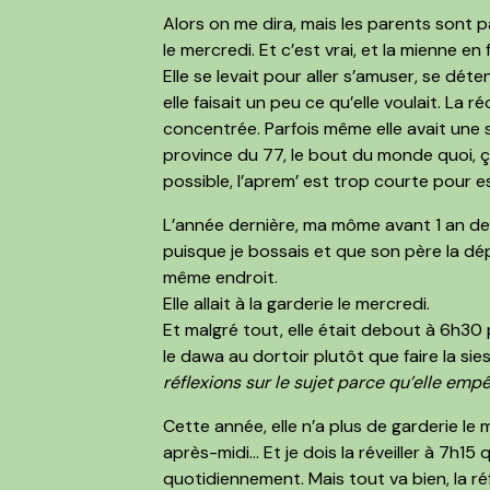
Alors on me dira, mais
les parents sont 
le mercredi. Et c’est vrai, et la mienne en f
Elle se levait pour aller s’amuser, se déten
elle faisait un peu ce qu’elle voulait. La 
concentrée. Parfois même elle avait une s
province du 77, le bout du monde quoi, ça
possible, l’aprem’ est trop courte pour es
L’année dernière, ma môme avant 1 an de mo
puisque je bossais et que son père la dép
même endroit.
Elle allait à la garderie le mercredi.
Et malgré tout, elle était debout à 6h30
le dawa au dortoir plutôt que faire la si
réflexions sur le sujet parce qu’elle emp
Cette année, elle n’a plus de garderie le 
après-midi… Et
je dois la réveiller à 7h15
quotidiennement. Mais tout va bien,
la ré