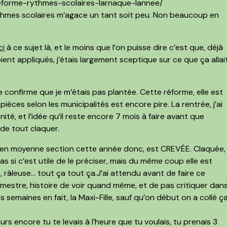
forme-rythmes-scolaires-larnaque-lannee/
 rythmes scolaires m’agace un tant soit peu. Non beaucoup en
ci
à ce sujet là, et le moins que l’on puisse dire c’est que, déjà
nt appliqués, j’étais largement sceptique sur ce que ça allai
e confirme que je m’étais pas plantée.
Cette réforme, elle est
pièces selon les municipalités est encore pire. La rentrée, j’ai
ernité, et l’idée qu’il reste encore 7 mois à faire avant que
 de tout claquer.
e, en moyenne section cette année donc,
est CREVÉE
. Claquée,
as si c’est utile de le préciser, mais du même coup elle est
, râleuse… tout ça tout ça.
J’ai attendu avant de faire ce
rimestre
, histoire de voir quand même, et de pas critiquer dan
s semaines en fait, la Maxi-Fille, sauf qu’on début on a collé ç
urs encore tu te levais à l’heure que tu voulais, tu prenais 3