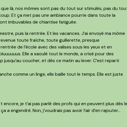
ûr que là, nos mômes sont pas du tout sur stimulés, pas du tou
 coup. Et ça met pas une ambiance pourrie dans toute la
sont
imbuvables de chiantise fatiguée.
trimestre, puis la rentrée. Et les vacances. J’ai envoyé ma môme
t revenue
toute fraîche, toute guillerette, presque
est rentrée de l’école avec des valises sous les yeux et en
 pluuuuuus.
Elle a saoulé tout le monde, a crisé pour des
top jusqu’au coucher, et dès ce matin au lever. C’est reparti
lanche comme un linge, elle baille tout le temps.
Elle est juste
t encore, je t’ai pas parlé
des profs qui en peuvent plus dès l
ça a engendré. Non, j’voudrais pas avoir l’air d’en rajouter…