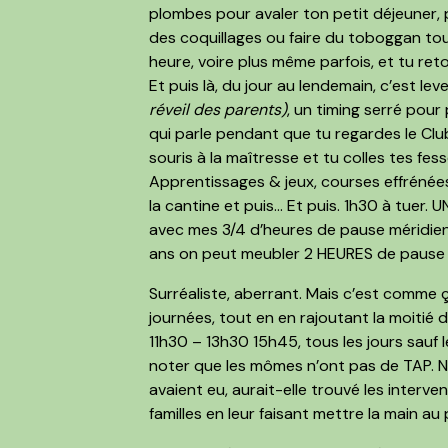
plombes pour avaler ton petit déjeuner, p
des coquillages ou faire du toboggan toute
heure, voire plus même parfois, et tu ret
Et puis là, du jour au lendemain, c’est le
réveil des parents)
, un
timing serré
pour p
qui parle pendant que tu regardes le Cl
souris à la maîtresse et tu colles tes fes
Apprentissages & jeux, courses effrénées
la cantine et puis… Et puis.
1h30 à tuer
. U
avec mes 3/4 d’heures de pause méridie
ans on peut meubler 2 HEURES de pause l
Surréaliste, aberrant. Mais c’est comme ça.
journées,
tout en en rajoutant la moitié 
11h30 – 13h30 15h45, tous les jours sauf 
noter que les mômes n’ont
pas de TAP
. 
avaient eu, aurait-elle trouvé les interve
familles en leur faisant mettre la main au