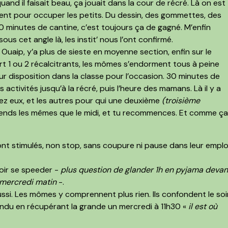
 quand il faisait beau, ça jouait dans la cour de récré. Là on est
ent pour occuper les petits.
Du dessin, des gommettes, des
0 minutes de cantine, c’est toujours ça de gagné. M’enfin
ous cet angle là, les instit’ nous l’ont confirmé.
Ouaip, y’a plus de sieste en moyenne section, enfin sur le
rt 1 ou 2 récalcitrants,
les mômes s’endorment tous
à peine
ur disposition dans la classe pour l’occasion. 30 minutes de
 activités jusqu’à la récré, puis l’heure des mamans. Là il y a
hez eux, et les autres pour qui une deuxième
(troisième
rends les mêmes que le midi, et tu recommences. Et comme ç
ont
stimulés, non stop
, sans coupure ni pause dans leur emplo
voir se speeder -
plus question de glander 1h en pyjama devan
e mercredi matin
-.
aussi. Les mômes y comprennent plus rien.
Ils confondent le soi
du en récupérant la grande un mercredi à 11h30 «
il est où