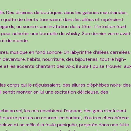
lle. Des dizaines de boutiques dans les galeries marchandes,
 quête de clients tournaient dans les allées et repéraient
rds, un sourire, une invitation de la tête… L’intuition était
t pour acheter une bouteille de whisky. Son dernier verre avait
ent de monde.
res, musique en fond sonore. Un labyrinthe d’allées carrelées
devanture, habits, nourriture, des bijouteries, tout le high-
 et les accents chantant des voix, il aurait pu se trouver au
des corps qui le réjouissaient, des allures d’éphèbes noirs, des
il sentit monter en lui une excitation délicieuse, des
cha au sol, les cris envahirent l’espace, des gens s’enfuirent
à quatre pattes ou courant en hurlant, d’autres cherchèrent
e releva et se mêla à la foule paniquée, projetée dans une fuite