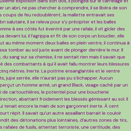
uxième explosion dans son dos, il plongea sur le carrelage et
er un abri, ne pas chercher à comprendre, il se libéra de son
s coups de feu redoublèrent, la mallette entravait ses
ri salutaire, il se releva pour s’y précipiter et les balles
me à ses côtés fut éventré par une rafale, il vit gicler des
evant lui, il l’agrippa et fit de son corps un bouclier, elle
ut au même moment deux balles en plein ventre, il continua à
issa tomber au sol juste avant de plonger derrière le mur. Il
 du sang sur sa chemise, il ne sentait rien mais il savait que
gné des combattants à qui il avait fallu montrer leurs blessures
cinq mètres. Inerte. La poitrine ensanglantée et le ventre
ts, jupe serrée, elle n’aurait pas pu s’échapper. Aucun
 Il aperçut un homme armé, un grand Black, visage caché par un
arni de cartouchières, le potentiel pour une boucherie
rection, abattant froidement les blessés gémissant au sol. Il
ui tenait encore la main de son garçonnet inerte. À cent
ourt répit. Il savait qu’un autre assaillant barrait le couloir
endit des détonations plus lointaines, d’autres zones de tirs,
rafales de fusils, attentat terroriste, une certitude, des