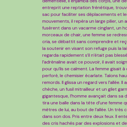
démentielle, il enjamba des corps, une de
entreprit une reptation frénétique, trouv
sac pour faciliter ses déplacements et le
mouvements, il repéra un large pilier, un ab
fusèrent dans un vacarme cinglant, un hom
morceaux de chair, une femme se redressa d
cria, se débattit sans comprendre et reç
la soutenir en visant son refuge puis la la
regarda rapidement s’il n’était pas blessé,
l’adrénaline avait ce pouvoir, il avait soi
pour qu’ils se calment. La femme gisait à 
perforé, le chemisier écarlate. Talons hau
remords. Il glissa un regard vers l’allée.
chèche, un fusil mitrailleur et un gilet g
gigantesque, l’homme avançait dans sa di
tira une balle dans la tête d’une femme q
mètres de lui, au bout de l’allée. Un très c
dans son dos. Pris entre deux feux. Il ent
des cris hachés par des explosions et des 