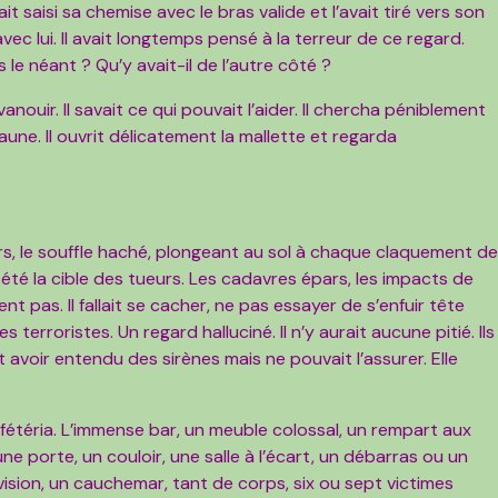
it saisi sa chemise avec le bras valide et l’avait tiré vers son
avec lui. Il avait longtemps pensé à la terreur de ce regard.
le néant ? Qu’y avait-il de l’autre côté ?
vanouir. Il savait ce qui pouvait l’aider. Il chercha péniblement
jaune. Il ouvrit délicatement la mallette et regarda
iers, le souffle haché, plongeant au sol à chaque claquement d
jà été la cible des tueurs. Les cadavres épars, les impacts de
ent pas. Il fallait se cacher, ne pas essayer de s’enfuir tête
s terroristes. Un regard halluciné. Il n’y aurait aucune pitié. Ils
it avoir entendu des sirènes mais ne pouvait l’assurer. Elle
cafétéria. L’immense bar, un meuble colossal, un rempart aux
une porte, un couloir, une salle à l’écart, un débarras ou un
vision, un cauchemar, tant de corps, six ou sept victimes