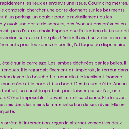
va rapidement les lieux et entrevit une issue. Courir cinq mètres,
re le comptoir, chercher une porte donnant sur les bâtiments
 à un parking, un couloir pour le ravitaillement ou les
en y avoir une porte de secours, des évacuations prévues en
l n’avait pas d’autres choix. Espérer que l’attention du tireur soi
sion salutaire et ne plus hésiter. Il avait suivi des exercice
nements pour les zones en conflit, l’attaque du dispensaire
 étalé sur le carrelage. Les jambes déchirées par les balles. Il
tendues. Il le regardait fixement et l’implorait, la terreur dans
l’index devant la bouche. Le tueur allait le localiser. L’homme
 son crâne et le corps fit un bond. Des tireurs d’élite. Aucun
étouffait, un canal trop étroit pour laisser passer l’air, une
Non. C’était impossible. Il devait tenter sa chance. Elle lui avait
vait mis dans les mains la matérialisation de ses rêves. Elle ne
injuste.
 Il s’arrêta à l’intersection, regarda alternativement les deux