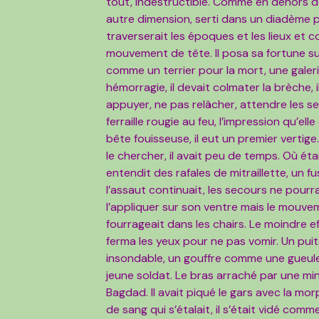
tout, indestructible. Comme en dehors d
autre dimension, serti dans un diadème p
traverserait les époques et les lieux et 
mouvement de tête. Il posa sa fortune su
comme un terrier pour la mort, une galeri
hémorragie, il devait colmater la brèche, i
appuyer, ne pas relâcher, attendre les se
ferraille rougie au feu, l’impression qu’
bête fouisseuse, il eut un premier vertige. 
le chercher, il avait peu de temps. Où étaie
entendit des rafales de mitraillette, un f
l’assaut continuait, les secours ne pourra
l’appliquer sur son ventre mais le mouvem
fourrageait dans les chairs. Le moindre ef
ferma les yeux pour ne pas vomir. Un pui
insondable, un gouffre comme une gueule b
jeune soldat. Le bras arraché par une mine. 
Bagdad. Il avait piqué le gars avec la mor
de sang qui s’étalait, il s’était vidé comme