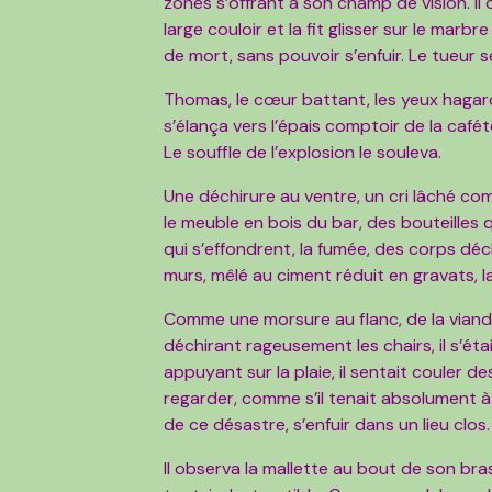
zones s’offrant à son champ de vision. Il
large couloir et la fit glisser sur le mar
de mort, sans pouvoir s’enfuir. Le tueur s
Thomas, le cœur battant, les yeux hagards
s’élança vers l’épais comptoir de la cafété
Le souffle de l’explosion le souleva.
Une déchirure au ventre, un cri lâché com
le meuble en bois du bar, des bouteilles 
qui s’effondrent, la fumée, des corps dé
murs, mêlé au ciment réduit en gravats, la
Comme une morsure au flanc, de la viand
déchirant rageusement les chairs, il s’ét
appuyant sur la plaie, il sentait couler des
regarder, comme s’il tenait absolument à 
de ce désastre, s’enfuir dans un lieu clos.
Il observa la mallette au bout de son b