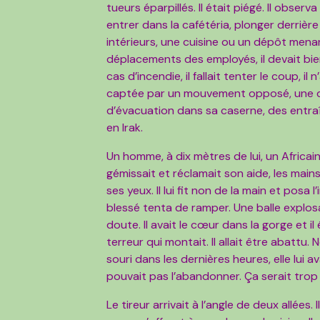
tueurs éparpillés. Il était piégé. Il obser
entrer dans la cafétéria, plonger derriè
intérieurs, une cuisine ou un dépôt menant
déplacements des employés, il devait bi
cas d’incendie, il fallait tenter le coup, i
captée par un mouvement opposé, une diver
d’évacuation dans sa caserne, des entraî
en Irak.
Un homme, à dix mètres de lui, un Africain,
gémissait et réclamait son aide, les mains 
ses yeux. Il lui fit non de la main et posa 
blessé tenta de ramper. Une balle explosa
doute. Il avait le cœur dans la gorge et il 
terreur qui montait. Il allait être abattu. 
souri dans les dernières heures, elle lui a
pouvait pas l’abandonner. Ça serait trop 
Le tireur arrivait à l’angle de deux allées.