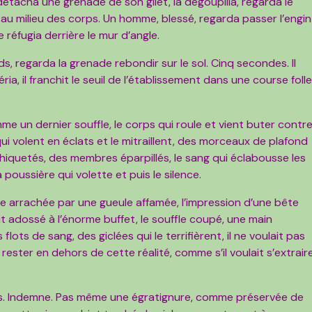
 détacha une grenade de son gilet, la dégoupilla, regarda le
bre au milieu des corps. Un homme, blessé, regarda passer l’engin
e réfugia derrière le mur d’angle.
, regarda la grenade rebondir sur le sol. Cinq secondes. Il
ria, il franchit le seuil de l’établissement dans une course folle
me un dernier souffle, le corps qui roule et vient buter contr
qui volent en éclats et le mitraillent, des morceaux de plafond
chiquetés, des membres éparpillés, le sang qui éclabousse les
 poussière qui volette et puis le silence.
e arrachée par une gueule affamée, l’impression d’une bête
ait adossé à l’énorme buffet, le souffle coupé, une main
 flots de sang, des giclées qui le terrifièrent, il ne voulait pas
rester en dehors de cette réalité, comme s’il voulait s’extrair
ras. Indemne. Pas même une égratignure, comme préservée de