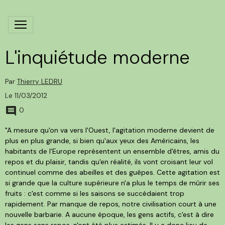
L'inquiétude moderne
Par
Thierry LEDRU
Le 11/03/2012
0
"A mesure qu'on va vers l'Ouest, l'agitation moderne devient de
plus en plus grande, si bien qu'aux yeux des Américains, les
habitants de l'Europe représentent un ensemble d'êtres, amis du
repos et du plaisir, tandis qu'en réalité, ils vont croisant leur vol
continuel comme des abeilles et des guêpes. Cette agitation est
si grande que la culture supérieure n'a plus le temps de mûrir ses
fruits : c'est comme si les saisons se succédaient trop
rapidement. Par manque de repos, notre civilisation court à une
nouvelle barbarie. A aucune époque, les gens actifs, c'est à dire
les gens sans repos, n'ont été plus estimés. Il y a donc lieu de